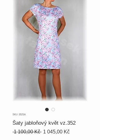
SKU: 352SA
Šaty jabloňový květ vz.352
Běžná
Zvýhodněná
 1 100,00 Kč 
1 045,00 Kč
cena
cena