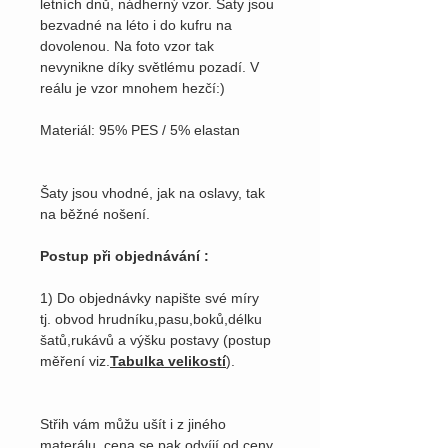
letních dnů, nádherný vzor. Šaty jsou
bezvadné na léto i do kufru na
dovolenou. Na foto vzor tak
nevynikne díky světlému pozadí. V
reálu je vzor mnohem hezčí:)
Materiál: 95% PES / 5% elastan
Šaty jsou vhodné, jak na oslavy, tak
na běžné nošení.
Postup při objednávání :
1) Do objednávky napište své míry
tj. obvod hrudníku,pasu,boků,délku
šatů,rukávů a výšku postavy (postup
měření viz.
Tabulka velikostí
).
Střih vám můžu ušít i z jiného
materálu, cena se pak odvíjí od ceny