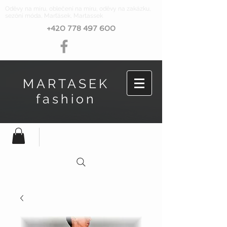
Oděvy na míru, oblečení na míru, oděvy na zakázku,
sezóní móda, Marťásek, Martassek
+420 778 497 600
MARTASEK
fashion