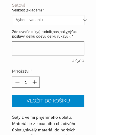
Šatová
Velikost (skladem)
*
Zde uveďte míry(hrudník,pas,boky,výšku
postavy, délku oděvu,délku rukávu).
*
0/500
Množství
*
VLOŽIT DO KOŠÍKU
Šaty z velmi příjemného úpletu.
Materiál je z luxusního chladivého
úpletu,skvělý materiál do horkých