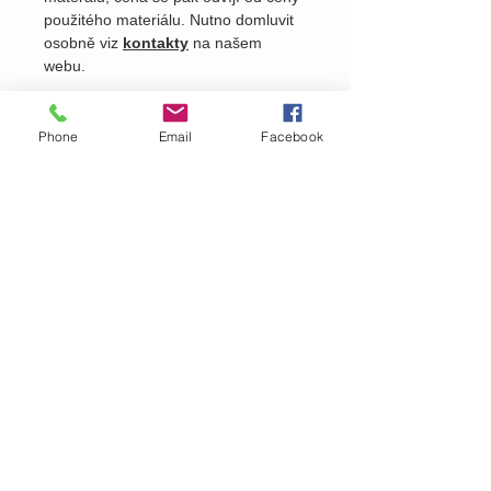
použitého materiálu. Nutno domluvit
osobně viz
kontakty
na našem
webu.
Phone
Email
Facebook
Pošlete nám dotaz na produkt
Zavolejte nám dotaz na zboží
MARTASEK
fashion
ZÁKAZNICKÁ PÉČE
Doručování >