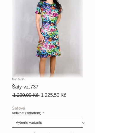
SKU: 737SA
Šaty vz.737
Běžná
Zvýhodněná
 1 290,00 Kč 
1 225,50 Kč
cena
cena
Šatová
Velikost (skladem)
*