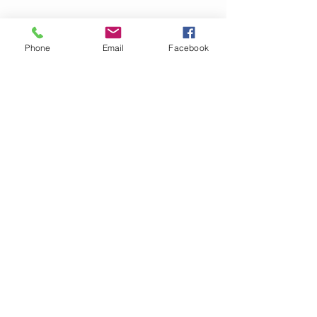
Phone
Email
Facebook
Pošlete nám dotaz na produkt
Zavolejte nám dotaz na zboží
MARTASEK
fashion
ZÁKAZNICKÁ PÉČE
Doručování >
Doprava a platba
>
Reklamace >
Kontaktujte nás >
O nás >