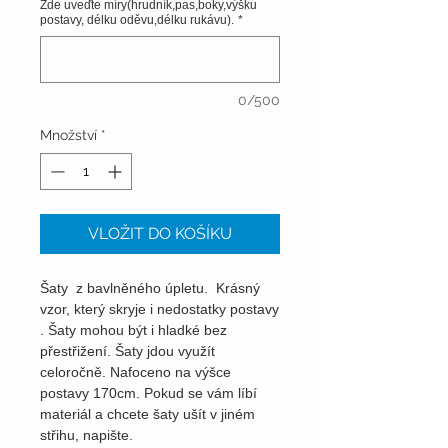
Zde uveďte míry(hrudník,pas,boky,výšku
postavy, délku oděvu,délku rukávu).
*
0/500
Množství
*
VLOŽIT DO KOŠÍKU
Šaty z bavlněného úpletu. Krásný
vzor, který skryje i nedostatky postavy
. Šaty mohou být i hladké bez
přestřižení. Šaty jdou využít
celoročně. Nafoceno na výšce
postavy 170cm. Pokud se vám líbí
materiál a chcete šaty ušít v jiném
střihu, napište.