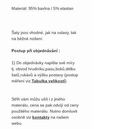
Materiál: 95% bavlna / 5% elastan
Šaty jsou vhodné, jak na oslavy, tak
na běžné nošení.
Postup při objednávání :
1) Do objednávky napište své míry
tj. obvod hrudníku,pasu,boků,délku
šatů,rukávů a výšku postavy (postup
měření viz.
Tabulka velikostí
).
Střih vám můžu ušít i z jiného
materálu, cena se pak odvíjí od ceny
použitého materiálu. Nutno domluvit
osobně viz
kontakty
na našem
webu.