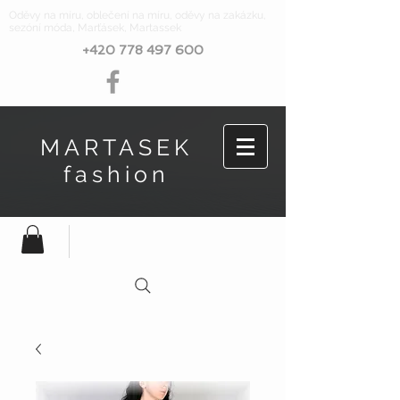
Oděvy na míru, oblečení na míru, oděvy na zakázku,
sezóní móda, Marťásek, Martassek
+420 778 497 600
MARTASEK
fashion