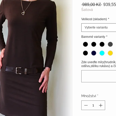
Běžná
 989,00 Kč 
939,55
cena
Šatová
Velikost (skladem)
*
Vyberte variantu
Barevné varianty
*
Zde uveďte míry(hrudník
oděvu,délku rukávu) a čí
Množství
*