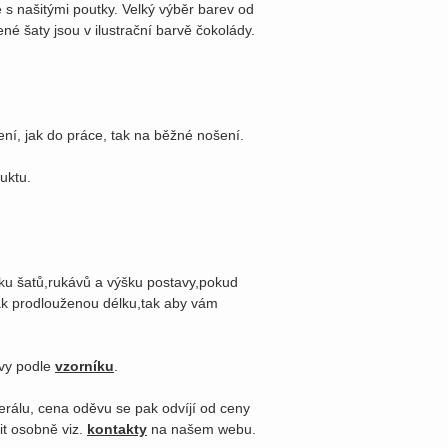
e s našitými poutky. Velký výběr barev od
né šaty jsou v ilustrační barvě čokolády.
ní, jak do práce, tak na běžné nošení.
duktu.
lku šatů,rukávů a výšku postavy,pokud
k prodlouženou délku,tak aby vám
rvy podle
vzorníku
.
erálu, cena oděvu se pak odvíjí od ceny
it osobně viz.
kontakty
na našem webu.