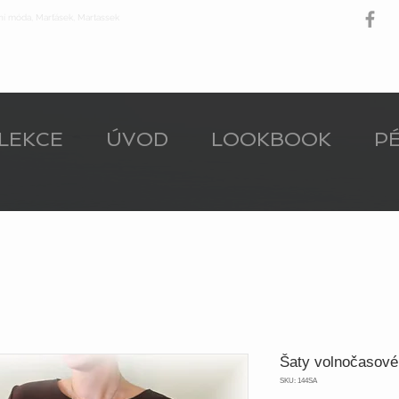
ní móda, Marťásek, Martassek
LEKCE
ÚVOD
LOOKBOOK
PÉ
Šaty volnočasové
SKU: 144SA