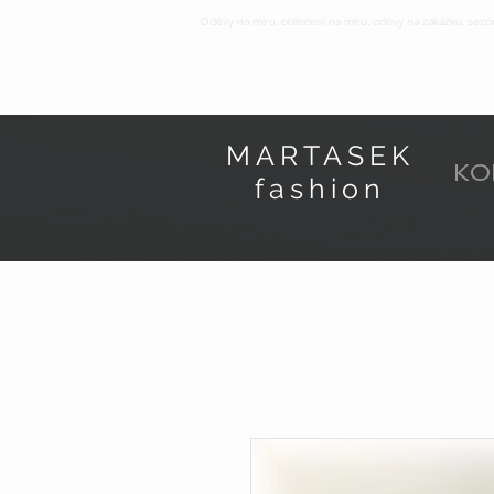
Oděvy na míru, oblečení na míru, oděvy na zakázku, sezó
MARTASEK
KO
fashion