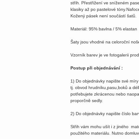
střih. Přestřižení ve sníženém pas
klasiky až po pastelové tóny.Nafoce
Kožený pásek není součástí šatů.
Materiál: 95% bavlna / 5% elastan
Šaty jsou vhodné na celoroční noše
Vzorník barev je ve fotogalerii pro
Postup při objednávání :
1) Do objednávky napište své míry
tj. obvod hrudníku,pasu,boků a dé
potřebujete zkrácenou nebo naopa
proporčně sedly.
2) Do objednávky napište číslo ba
Střih vám mohu ušít i z jiného mat
použitého materiálu. Nutno domluv