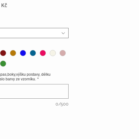
Zvýhodněná
 Kč
cena
,pas,boky,výšku postavy, délku
slo barvy ze vzorníku.
*
0/500