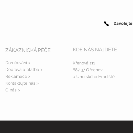
Zavolejte
KDE NÁS NAJDETE
ZÁKAZNICKÁ PÉČE
Doručování >
Křenová 111
Doprava a platba
>
687 37 Ořechov
Reklamace >
u Uherského Hradiště
Kontaktujte nás >
O nás >