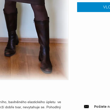
VLO
itního, bavlněného elastického úpletu ve
Pošlete 
rží dobře tvar, nevytahuje se. Pohodlný