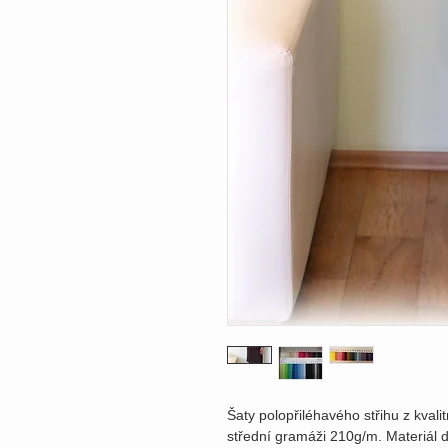
Šaty polopřiléhavého střihu z kval
střední gramáži 210g/m. Materiál d