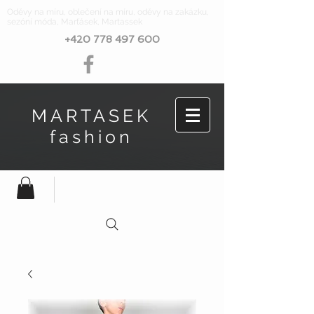
Oděvy na míru, oblečení na míru, oděvy na zakázku,
sezóní móda, Marťásek, Martassek
+420 778 497 600
MARTASEK
fashion