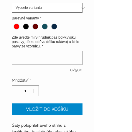
Barevné varianty
*
Zde uveďte míry(hrudník,pas,boky,výšku
postavy, délku oděvu,délku rukávu) a číslo
barvy ze vzorníku.
*
0/500
Množství
*
VLOŽIT DO KOŠÍKU
Šaty polopřiléhavého střihu z
kvalitního, bavlněného elastického