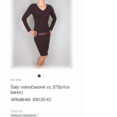
SKU: 373SA
Šaty volnočasové vz.373(více
barev)
Běžná
Zvýhodněná
 979,00 Kč 
930,05 Kč
cena
cena
Šatová
Velikost (skladem)
*