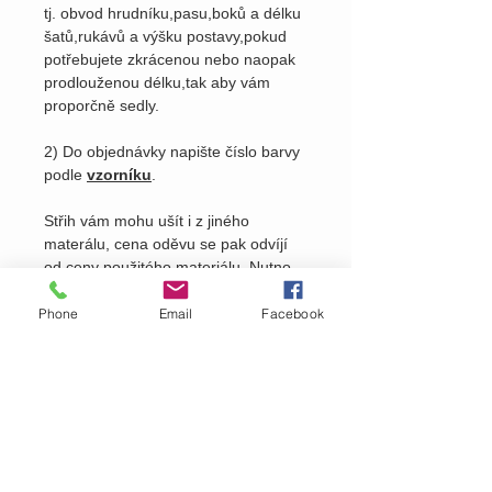
tj. obvod hrudníku,pasu,boků a délku
šatů,rukávů a výšku postavy,pokud
potřebujete zkrácenou nebo naopak
prodlouženou délku,tak aby vám
proporčně sedly.
2) Do objednávky napište číslo barvy
podle
vzorníku
.
Střih vám mohu ušít i z jiného
materálu, cena oděvu se pak odvíjí
od ceny použitého materiálu. Nutno
domluvit osobně viz.
kontakty
na
našem webu.
Phone
Email
Facebook
Pošlete nám dotaz na produkt