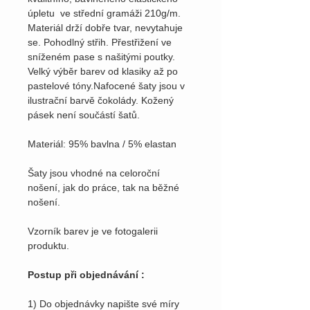
úpletu ve střední gramáži 210g/m.
Materiál drží dobře tvar, nevytahuje
se. Pohodlný střih. Přestřižení ve
sníženém pase s našitými poutky.
Velký výběr barev od klasiky až po
pastelové tóny.Nafocené šaty jsou v
ilustrační barvě čokolády. Kožený
pásek není součástí šatů.
Materiál: 95% bavlna / 5% elastan
Šaty jsou vhodné na celoroční
nošení, jak do práce, tak na běžné
nošení.
Vzorník barev je ve fotogalerii
produktu.
Postup při objednávání :
1) Do objednávky napište své míry