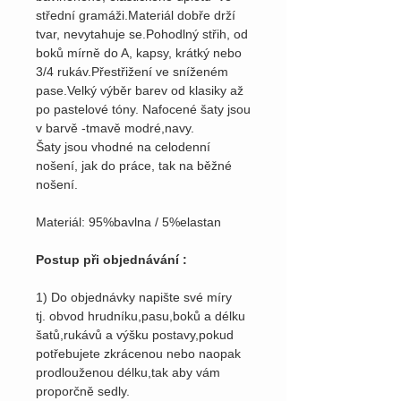
střední gramáži.Materiál dobře drží
tvar, nevytahuje se.Pohodlný střih, od
boků mírně do A, kapsy, krátký nebo
3/4 rukáv.Přestřižení ve sníženém
pase.Velký výběr barev od klasiky až
po pastelové tóny. Nafocené šaty jsou
v barvě -tmavě modré,navy.
Šaty jsou vhodné na celodenní
nošení, jak do práce, tak na běžné
nošení.
Materiál: 95%bavlna / 5%elastan
Postup při objednávání :
1) Do objednávky napište své míry
tj. obvod hrudníku,pasu,boků a délku
šatů,rukávů a výšku postavy,pokud
potřebujete zkrácenou nebo naopak
prodlouženou délku,tak aby vám
proporčně sedly.