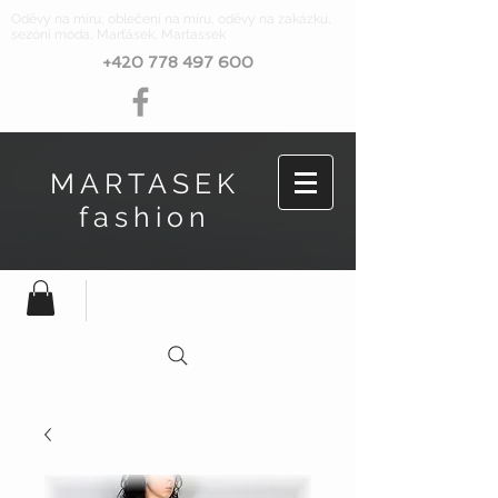
Oděvy na míru, oblečení na míru, oděvy na zakázku,
sezóní móda, Marťásek, Martassek
+420 778 497 600
MARTASEK
fashion