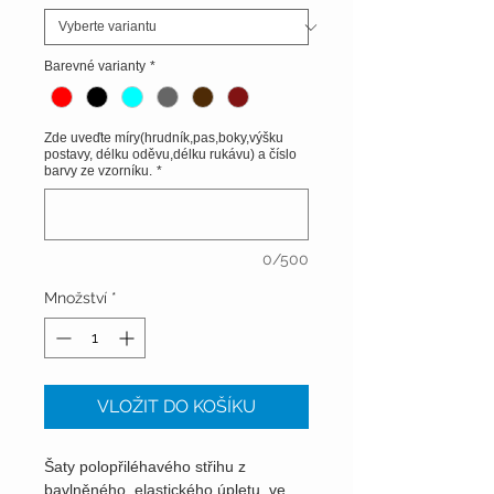
Barevné varianty
*
Zde uveďte míry(hrudník,pas,boky,výšku
postavy, délku oděvu,délku rukávu) a číslo
barvy ze vzorníku.
*
0/500
Množství
*
VLOŽIT DO KOŠÍKU
Šaty polopřiléhavého střihu z
bavlněného, elastického úpletu ve