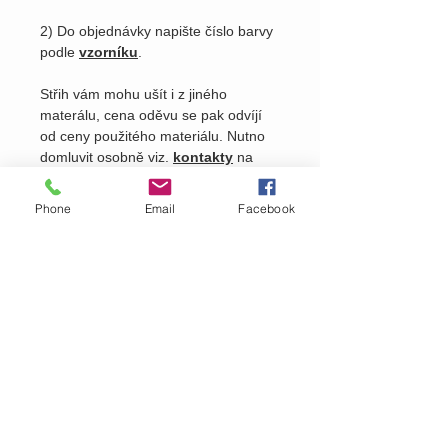
2) Do objednávky napište číslo barvy
podle
vzorníku
.
Střih vám mohu ušít i z jiného
materálu, cena oděvu se pak odvíjí
od ceny použitého materiálu. Nutno
domluvit osobně viz.
kontakty
na
našem webu.
Phone
Email
Facebook
Pošlete nám dotaz na produkt
Zavolejte nám dotaz na zboží
MARTASEK