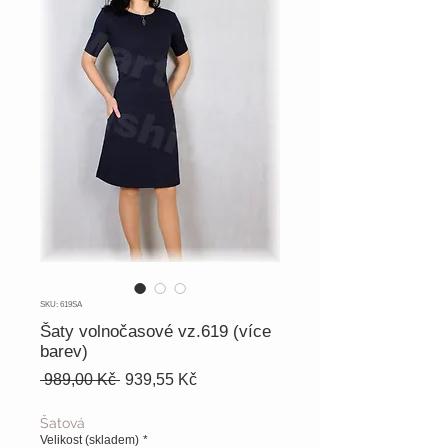
SKU: 619SA
Šaty volnočasové vz.619 (více
barev)
Běžná
Zvýhodněná
 989,00 Kč 
939,55 Kč
cena
cena
Šatová
Velikost (skladem)
*