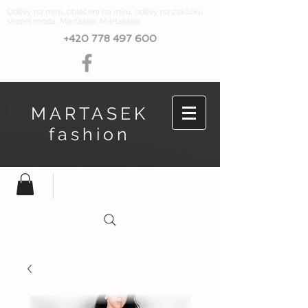
Oděvy na míru, oblečení na míru, oděvy na zakázku,
sezóní móda, Marťásek, Martassek
+420 778 497 600
MARTASEK
fashion