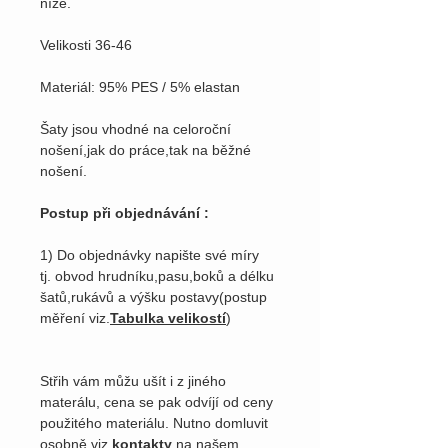
níže.
Velikosti 36-46
Materiál: 95% PES / 5% elastan
Šaty jsou vhodné na celoroční
nošení,jak do práce,tak na běžné
nošení.
Postup při objednávání :
1) Do objednávky napište své míry
tj. obvod hrudníku,pasu,boků a délku
šatů,rukávů a výšku postavy(postup
měření viz.
Tabulka velikostí
)
Střih vám můžu ušít i z jiného
materálu, cena se pak odvíjí od ceny
použitého materiálu. Nutno domluvit
osobně viz
kontakty
na našem