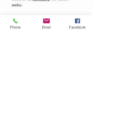
webu.
Phone
Email
Facebook
Pošlete nám dotaz na produkt
Zavolejte nám dotaz na zboží
MARTASEK
fashion
ZÁKAZNICKÁ PÉČE
Doručování >
Doprava a platba
>
Reklamace >