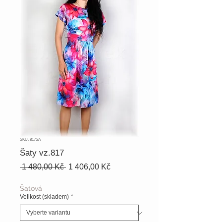
SKU: 817SA
Šaty vz.817
Běžná
Zvýhodněná
 1 480,00 Kč 
1 406,00 Kč
cena
cena
Šatová
Velikost (skladem)
*