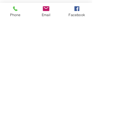
Phone
Email
Facebook
Pošlete nám dotaz na produkt
Zavolejte nám dotaz na zboží
MARTASEK
fashion
ZÁKAZNICKÁ PÉČE
Doručování >
Doprava a platba
>
Reklamace >
Kontaktujte nás >
O nás >