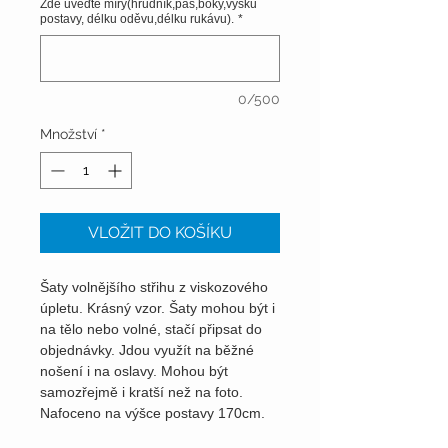
Zde uveďte míry(hrudník,pas,boky,výšku
postavy, délku oděvu,délku rukávu).
*
0/500
Množství
*
VLOŽIT DO KOŠÍKU
Šaty volnějšího střihu z viskozového
úpletu. Krásný vzor. Šaty mohou být i
na tělo nebo volné, stačí připsat do
objednávky. Jdou využít na běžné
nošení i na oslavy. Mohou být
samozřejmě i kratší než na foto.
Nafoceno na výšce postavy 170cm.