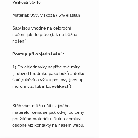
Velikosti 36-46
Materiál: 95% viskóza / 5% elastan
Šaty jsou vhodné na celoroční
nošení,jak do práce,tak na běžné
nošení.
Postup při objednávání :
1) Do objednávky napište své míry
tj. obvod hrudníku,pasu,boků a délku
šatů,rukávů a výšku postavy (postup
měření viz.
Tabulka velikostí
)
Střih vám můžu ušít i z jiného
materálu, cena se pak odvíjí od ceny
použitého materiálu. Nutno domluvit
osobně viz
kontakty
na našem webu.