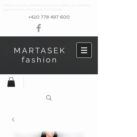
Oděvy na míru, oblečení na míru, oděvy na zakázku,
sezóní móda, Marťásek, Martassek
+420 778 497 600
MARTASEK
fashion