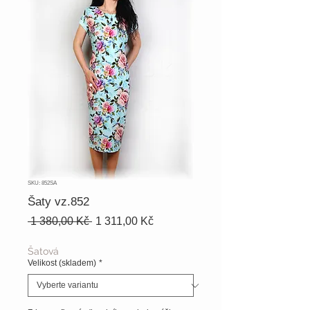
SKU: 852SA
Šaty vz.852
Běžná
Zvýhodněná
 1 380,00 Kč 
1 311,00 Kč
cena
cena
Šatová
Velikost (skladem)
*