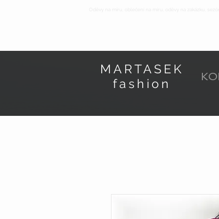
Oděvy na míru, oblečení na míru, oděvy na zakázku, sezó
MARTASEK
KO
fashion