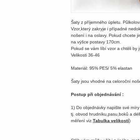
Šaty z příjemného úpletu. Půlkolov
Vzor,který zakryje i případné nedo
nošení i na oslavy. Pokud chcete ji
na výšce postavy 170cm.
Pokud se vám líbí vzor a chtěli by js
Velikosti 36-46
Materiál: 95% PES/ 5% elastan
Šaty jsou vhodné na celoroční noš
Postup při objednávání :
1) Do objednávky napište své míry
tj. obvod hrudníku,pasu,boků a dé
měření viz.
Tabulka velikostí
)