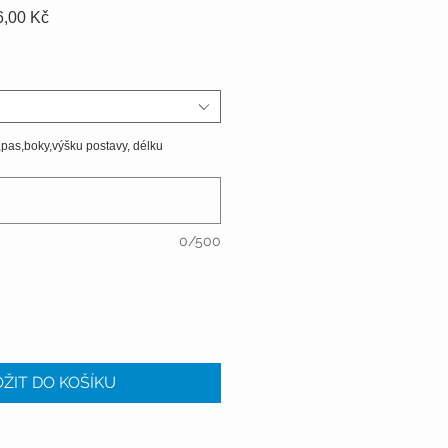
á
Zvýhodněná
6,00 Kč
cena
,pas,boky,výšku postavy, délku
0/500
ŽIT DO KOŠÍKU