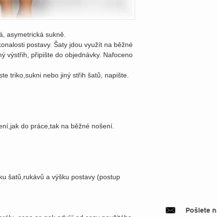
á, asymetrická sukně.
konalosti postavy. Šaty jdou využít na běžné
ný výstřih, připište do objednávky. Nafoceno
te triko,sukni nebo jiný střih šatů, napište.
ení,jak do práce,tak na běžné nošení.
lku šatů,rukávů a výšku postavy (postup
Pošlete 