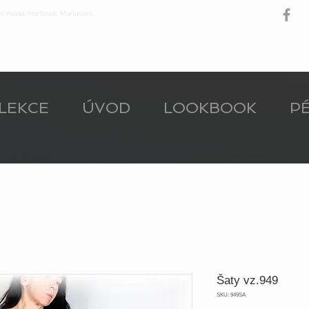
ní móda, Marťásek, Martassek
LEKCE
ÚVOD
LOOKBOOK
PÉ
Šaty vz.949
SKU: 949SA