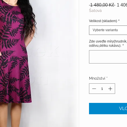
Běžn
 1 480,00 Kč 
1 40
cena
Šatová
Velikost (skladem)
*
Vyberte variantu
Zde uveďte míry(hrudník
oděvu,délku rukávu).
*
Množství
*
VLO