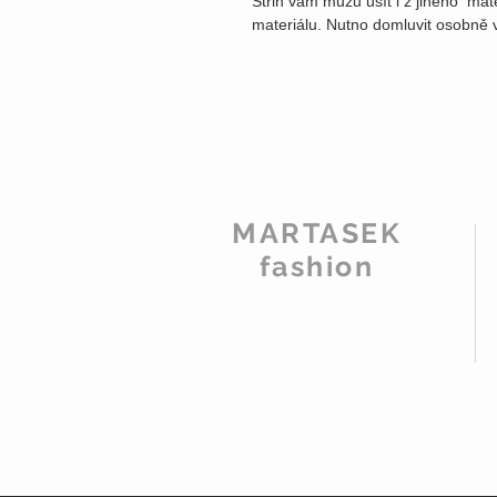
Střih vám můžu ušít i z jiného mat
materiálu. Nutno domluvit osobně 
MARTASEK
fashion