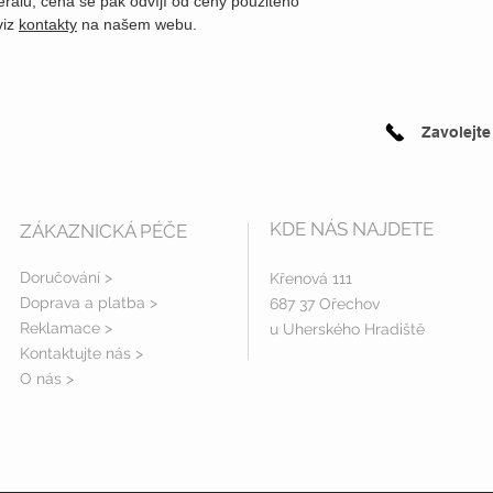
erálu, cena se pak odvíjí od ceny použitého
viz
kontakty
na našem webu.
Zavolejte
KDE NÁS NAJDETE
ZÁKAZNICKÁ PÉČE
Doručování >
Křenová 111
Doprava a platba
>
687 37 Ořechov
Reklamace >
u Uherského Hradiště
Kontaktujte nás >
O nás >