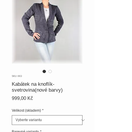
SKU: KK3
Kabátek na knoflík-
svetrovina(nové barvy)
Cena
999,00 Kč
Velikost (skladem)
*
Barevné varianty
*