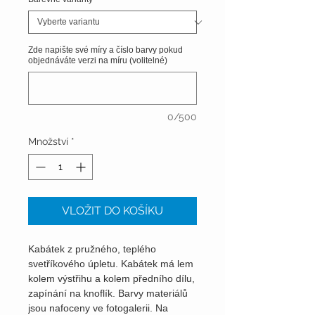
Zde napište své míry a číslo barvy pokud
objednáváte verzi na míru (volitelné)
0/500
Množství
*
VLOŽIT DO KOŠÍKU
Kabátek z pružného, teplého
svetříkového úpletu. Kabátek má lem
kolem výstřihu a kolem předního dílu,
zapínání na knoflík. Barvy materiálů
jsou nafoceny ve fotogalerii. Na