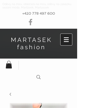
Oděvy na míru, oblečení na míru, oděvy na zakázku,
sezóní móda, Marťásek, Martassek
+420 778 497 600
MARTASEK
fashion