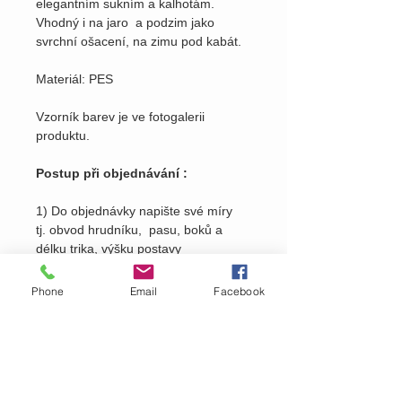
elegantním sukním a kalhotám.
Vhodný i na jaro a podzim jako
svrchní ošacení, na zimu pod kabát.
Materiál: PES
Vzorník barev je ve fotogalerii
produktu.
Postup při objednávání :
1) Do objednávky napište své míry
tj. obvod hrudníku, pasu, boků a
délku trika, výšku postavy
2) Do objednávky napište číslo barvy
Phone
Email
Facebook
viz. ve fotogalerii
produktu