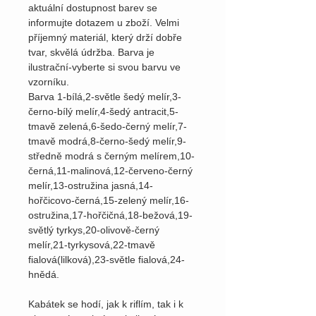
aktuální dostupnost barev se
informujte dotazem u zboží. Velmi
příjemný materiál, který drží dobře
tvar, skvělá údržba. Barva je
ilustrační-vyberte si svou barvu ve
vzorníku.
Barva 1-bílá,2-světle šedý melír,3-
černo-bílý melír,4-šedý antracit,5-
tmavě zelená,6-šedo-černý melír,7-
tmavě modrá,8-černo-šedý melír,9-
středně modrá s černým melírem,10-
černá,11-malinová,12-červeno-černý
melír,13-ostružina jasná,14-
hořčicovo-černá,15-zelený melír,16-
ostružina,17-hořčičná,18-bežová,19-
světlý tyrkys,20-olivově-černý
melír,21-tyrkysová,22-tmavě
fialová(lilková),23-světle fialová,24-
hnědá.
Kabátek se hodí, jak k riflím, tak i k