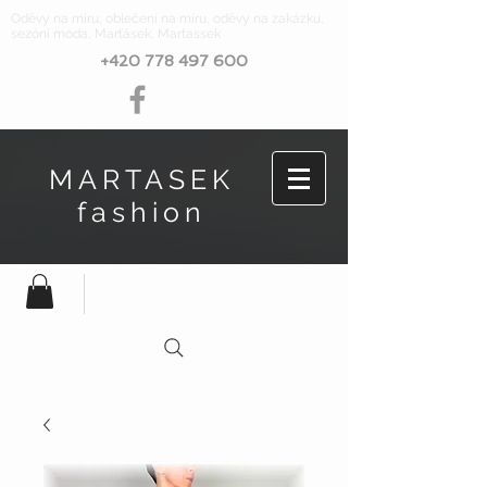
Oděvy na míru, oblečení na míru, oděvy na zakázku,
sezóní móda, Marťásek, Martassek
+420 778 497 600
MARTASEK
fashion