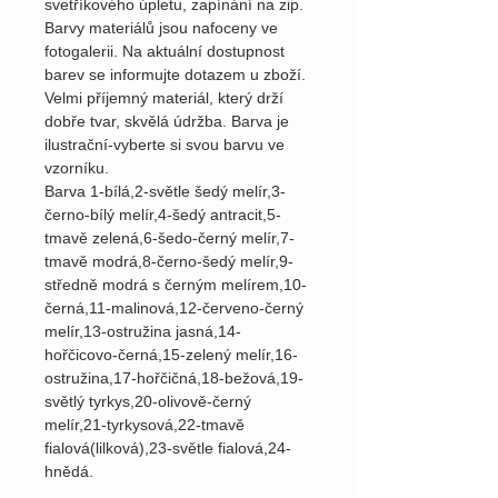
svetříkového úpletu, zapínání na zip.
Barvy materiálů jsou nafoceny ve
fotogalerii. Na aktuální dostupnost
barev se informujte dotazem u zboží.
Velmi příjemný materiál, který drží
dobře tvar, skvělá údržba. Barva je
ilustrační-vyberte si svou barvu ve
vzorníku.
Barva 1-bílá,2-světle šedý melír,3-
černo-bílý melír,4-šedý antracit,5-
tmavě zelená,6-šedo-černý melír,7-
tmavě modrá,8-černo-šedý melír,9-
středně modrá s černým melírem,10-
černá,11-malinová,12-červeno-černý
melír,13-ostružina jasná,14-
hořčicovo-černá,15-zelený melír,16-
ostružina,17-hořčičná,18-bežová,19-
světlý tyrkys,20-olivově-černý
melír,21-tyrkysová,22-tmavě
fialová(lilková),23-světle fialová,24-
hnědá.