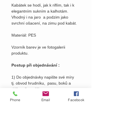
Kabátek se hodí, jak k riflím, tak i k
elegantním sukním a kalhotám.
Vhodný i na jaro a podzim jako
svrchní ošacení, na zimu pod kabát.
Materiál: PES
Vzorník barev je ve fotogalerii
produktu.
Postup při objednávání :
1) Do objednávky napište své míry
tj. obvod hrudníku, pasu, boků a
délku trika, výšku postavy
Phone
Email
Facebook
2) Do objednávky napište číslo barvy
viz. ve fotogalerii
produktu