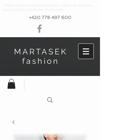
Oděvy na míru, oblečení na míru, oděvy na zakázku,
sezóní móda, Marťásek, Martassek
+420 778 497 600
MARTASEK
fashion