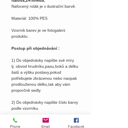
fialová,24-hnědá.
Nafocený rolák je v ilustrační barvě.
Materiál: 100% PES
Vzorník barev je ve fotogalerii
produktu.
Postup při objednávání :
1) Do objednávky napište své míry
tj. obvod hrudníku,pasu,boků a délku
šatů a výšku postavy,pokud
potřebujete zkrácenou nebo naopak
prodlouženou délku,tak aby vám
proporčně sedly.
2) Do objednávky napište číslo barvy
podle vzorníku.
Střih vám mohu ušít i z jiného
materálu, cena oděvu se pak odvíjí
Phone
Email
Facebook