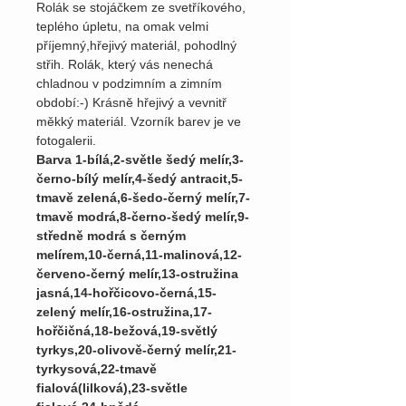
Rolák se stojáčkem ze svetříkového,
teplého úpletu, na omak velmi
příjemný,hřejivý materiál, pohodlný
střih. Rolák, který vás nenechá
chladnou v podzimním a zimním
období:-) Krásně hřejivý a vevnitř
měkký materiál. Vzorník barev je ve
fotogalerii.
Barva 1-bílá,2-světle šedý melír,3-
černo-bílý melír,4-šedý antracit,5-
tmavě zelená,6-šedo-černý melír,7-
tmavě modrá,8-černo-šedý melír,9-
středně modrá s černým
melírem,10-černá,11-malinová,12-
červeno-černý melír,13-ostružina
jasná,14-hořčicovo-černá,15-
zelený melír,16-ostružina,17-
hořčičná,18-bežová,19-světlý
tyrkys,20-olivově-černý melír,21-
tyrkysová,22-tmavě
fialová(lilková),23-světle