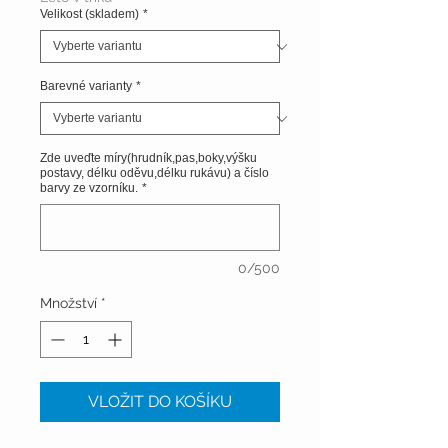
Velikost (skladem)
*
Barevné varianty
*
Zde uveďte míry(hrudník,pas,boky,výšku
postavy, délku oděvu,délku rukávu) a číslo
barvy ze vzorníku.
*
0/500
Množství
*
VLOŽIT DO KOŠÍKU