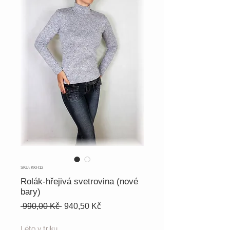
SKU: KKH12
Rolák-hřejivá svetrovina (nové
bary)
Běžná
Zvýhodněná
 990,00 Kč 
940,50 Kč
cena
cena
Léto v triku