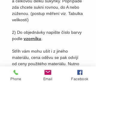
a celkovou délku sukýnky. Popřípadě
zda chcete sukni rovnou, do A nebo
zúženou. (postup měření viz. Tabulka
velikostí)
2) Do objednávky napište číslo barvy
podle
vzorníku
.
Střih vám mohu ušít i z jiného
materálu, cena oděvu se pak odvíjí
od ceny použitého materiálu. Nutno
domluvit osobně viz
kontakty
na
našem webu.
Phone
Email
Facebook
Pošlete nám dotaz na produkt