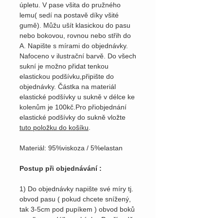
úpletu. V pase všita do pružného
lemu( sedí na postavě díky všité
gumě). Můžu ušít klasickou do pasu
nebo bokovou, rovnou nebo střih do
A. Napište s mírami do objednávky.
Nafoceno v ilustrační barvě. Do všech
sukní je možno přidat tenkou
elastickou podšívku,připište do
objednávky. Částka na materiál
elastické podšívky u sukně v délce ke
kolenům je 100kč.Pro přiobjednání
elastické podšívky do sukně vložte
tuto položku do košíku
.
Materiál: 95%viskoza / 5%elastan
Postup při objednávání :
1) Do objednávky napište své míry tj.
obvod pasu ( pokud chcete snížený,
tak 3-5cm pod pupíkem ) obvod boků