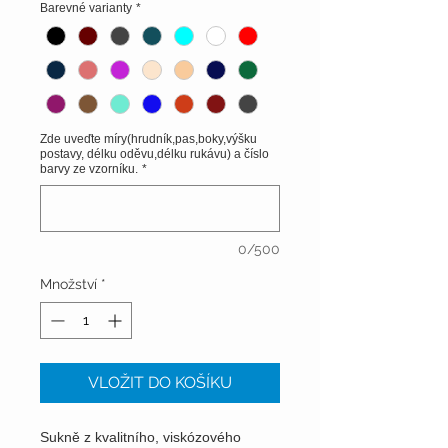
Barevné varianty
*
Zde uveďte míry(hrudník,pas,boky,výšku
postavy, délku oděvu,délku rukávu) a číslo
barvy ze vzorníku.
*
0/500
Množství
*
VLOŽIT DO KOŠÍKU
Sukně z kvalitního, viskózového