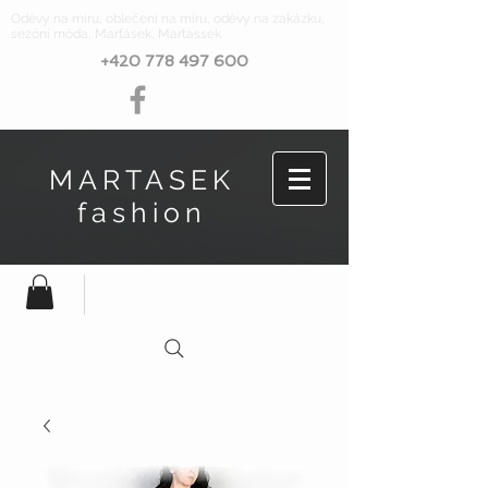
Oděvy na míru, oblečení na míru, oděvy na zakázku,
sezóní móda, Marťásek, Martassek
+420 778 497 600
MARTASEK
fashion