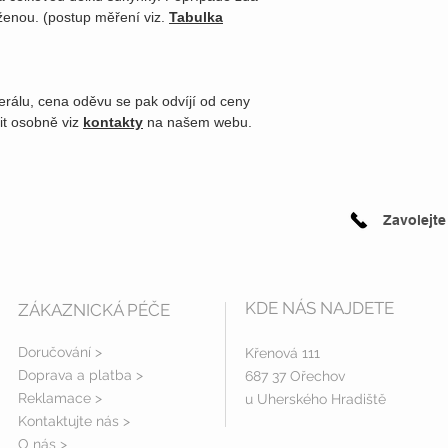
ženou. (postup měření viz.
Tabulka
erálu, cena oděvu se pak odvíjí od ceny
it osobně viz
kontakty
na našem webu.
Zavolejte
KDE NÁS NAJDETE
ZÁKAZNICKÁ PÉČE
Doručování >
Křenová 111
Doprava a platba
>
687 37 Ořechov
Reklamace >
u Uherského Hradiště
Kontaktujte nás >
O nás >