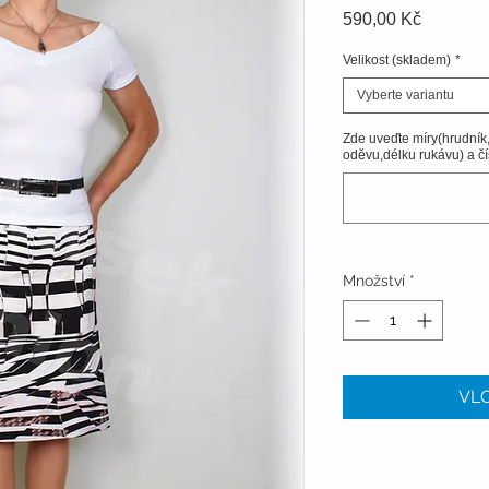
Cena
590,00 Kč
Velikost (skladem)
*
Vyberte variantu
Zde uveďte míry(hrudník
oděvu,délku rukávu) a čí
Množství
*
VLO