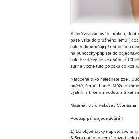
Sukně z viskózového úpletu, dobře
pase všita do pružného lemu ( dob
sukně doporučuji přidat tenkou ela
na punčochy-připište do objednávk
sukně v délce ke kolenům je 100kč.
sukně vložte
tuto položku do košík
Nafocené triko naleznete
zde
. Suk
hnědé, černé barvě. Můžete kombi
výstřih
,s
trikem s vodou
, s
trikem 
Materiál: 95% viskóza / 5%elastan
Postup při objednávání :
1) Do objednávky napište své míry 
3-5cm pod pupíkem ) obvod boků a