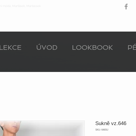
ní móda, Marťásek, Martassek
LEKCE
ÚVOD
LOOKBOOK
PÉ
Sukně vz.646
SKU: 646SU