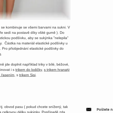
 se kombinuje se všemi barvami na sukni. V
ře sedí na postavě díky všité gumě ). Do
stickou podšívku, aby se sukýnka "nelepila"
y. Částka na materiál elastické podšívky u
 Pro přiobjednání elastické podšívky do
u
.
ně jde doplnit například triky v bílé, béžové,
novat i s
trikem do lodičky
,
s trikem hranatý
s řasením
, s
trikem Sisi
.
tj. obvod pasu ( pokud chcete snížený, tak
Pošlete 
 celkovou délku sukýnky. Popřípadě zda