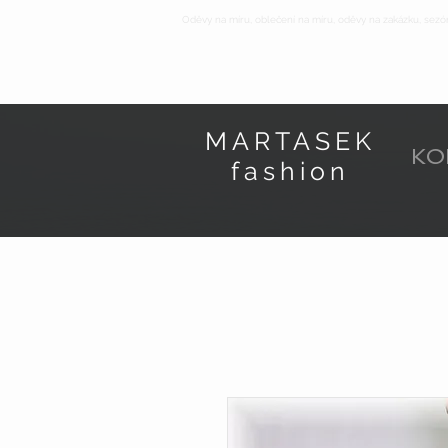
Oděvy na míru, oblečení na míru, oděvy na zakázku, sezó
MARTASEK
KO
fashion