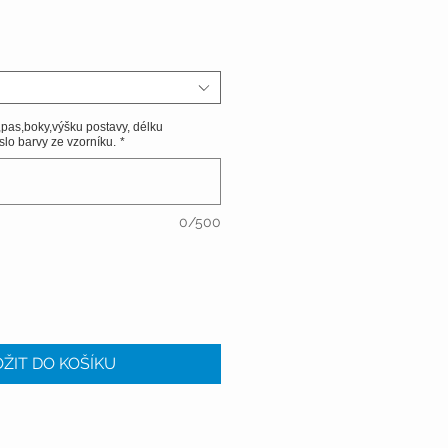
,pas,boky,výšku postavy, délku
slo barvy ze vzorníku.
*
0/500
ŽIT DO KOŠÍKU