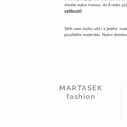
chcete sukni rovnou, do A nebo zú
velikostí
)
Střih vám mohu ušít i z jiného mat
použitého materiálu. Nutno domluv
MARTASEK
fashion