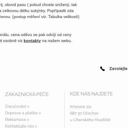
tj. obvod pasu ( pokud chcete snížený, tak
 celkovou délku sukýnky. Popřípadě zda
enou. (postup měření viz. Tabulka velikostí)
erálu, cena oděvu se pak odvíjí od ceny
it osobně viz
kontakty
na našem webu.
Zavolejte
KDE NÁS NAJDETE
ZÁKAZNICKÁ PÉČE
Doručování >
Křenová 111
Doprava a platba
>
687 37 Ořechov
Reklamace >
u Uherského Hradiště
Kontaktujte nás >