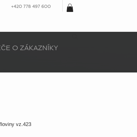
+420 778 497 600
ČE O ZÁKAZNÍKY
floviny vz.423