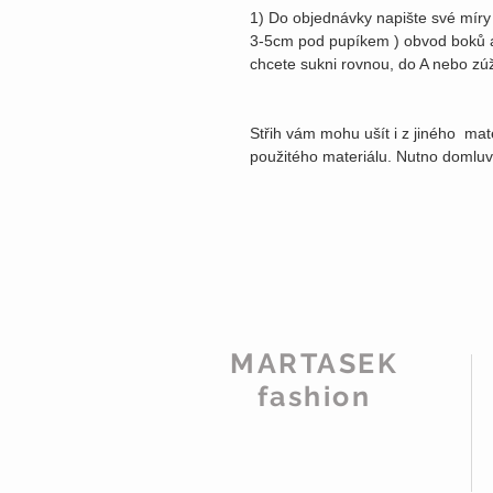
1) Do objednávky napište své míry 
3-5cm pod pupíkem ) obvod boků a
chcete sukni rovnou, do A nebo zúž
Střih vám mohu ušít i z jiného mat
použitého materiálu. Nutno domluv
MARTASEK
fashion