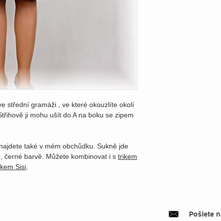
ve střední gramáži , ve které okouzlíte okolí
 Střihově ji mohu ušít do A na boku se zipem
 najdete také v mém obchůdku. Sukně jde
ré, černé barvě. Můžete kombinovat i s
trikem
ikem Sisi
.
Pošlete 