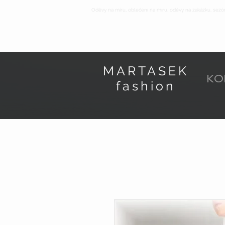
Oděvy na míru, oblečení na míru, oděvy na zakázku, sezó
MARTASEK
KO
fashion