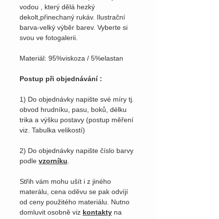
vodou , který dělá hezký
dekolt,přinechaný rukáv. Ilustrační
barva-velký výběr barev. Vyberte si
svou ve fotogalerii.
Materiál: 95%viskoza / 5%elastan
Postup při objednávání :
1) Do objednávky napište své míry tj.
obvod hrudníku, pasu, boků, délku
trika a výšku postavy (postup měření
viz. Tabulka velikostí)
2) Do objednávky napište číslo barvy
podle
vzorníku
.
Střih vám mohu ušít i z jiného
materálu, cena oděvu se pak odvíjí
od ceny použitého materiálu. Nutno
domluvit osobně viz
kontakty
na