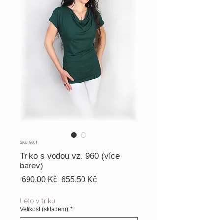
SKU: 960T
Triko s vodou vz. 960 (více
barev)
Běžná
Zvýhodněná
 690,00 Kč 
655,50 Kč
cena
cena
Léto v triku
Velikost (skladem)
*