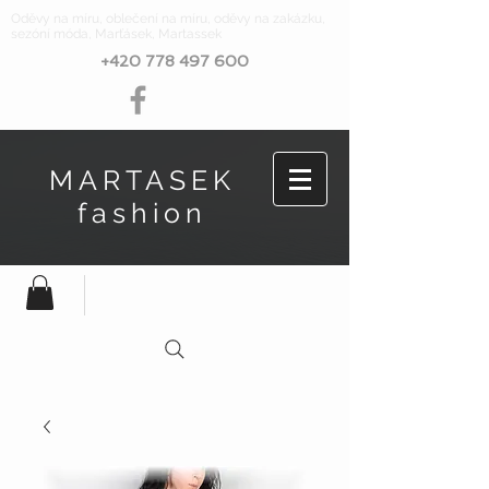
Oděvy na míru, oblečení na míru, oděvy na zakázku,
sezóní móda, Marťásek, Martassek
+420 778 497 600
MARTASEK
fashion