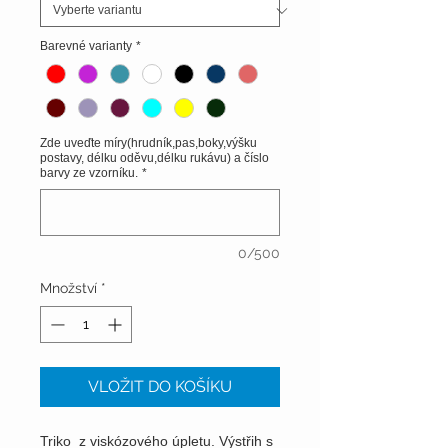
Barevné varianty
*
Zde uveďte míry(hrudník,pas,boky,výšku
postavy, délku oděvu,délku rukávu) a číslo
barvy ze vzorníku.
*
0/500
Množství
*
VLOŽIT DO KOŠÍKU
Triko z viskózového úpletu. Výstřih s