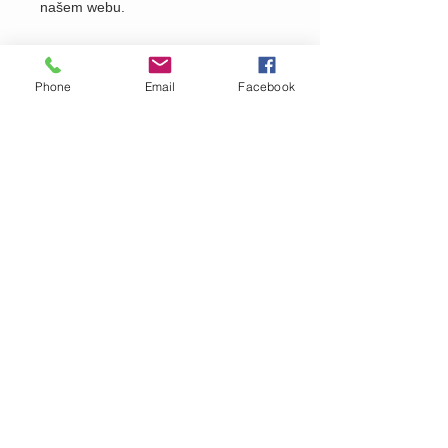
našem webu.
Phone
Email
Facebook
Pošlete nám dotaz na produkt
Zavolejte nám dotaz na zboží
MARTASEK
fashion
ZÁKAZNICKÁ PÉČE
Doručování >
Doprava a platba
>
Reklamace >
Kontaktujte nás >