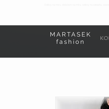
Oděvy na míru, oblečení na míru, oděvy na zakázku, sezó
MARTASEK
KO
fashion