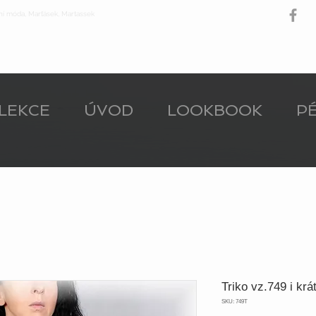
ní móda, Marťásek, Martassek
LEKCE
ÚVOD
LOOKBOOK
PÉ
Triko vz.749 i krá
SKU: 749T