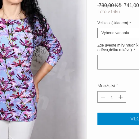
Běžná
 780,00 Kč 
741,00
cena
Léto v triku
Velikost (skladem)
*
Vyberte variantu
Zde uveďte míry(hrudník
oděvu,délku rukávu).
*
Množství
*
VLO