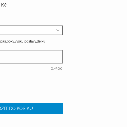
Zvýhodněná
 Kč
cena
,pas,boky,výšku postavy,délku
0/500
ŽIT DO KOŠÍKU