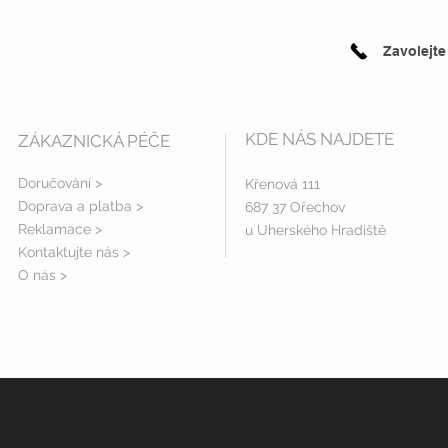
Zavolejte
KDE NÁS NAJDETE
ZÁKAZNICKÁ PÉČE
Doručování >
Křenová 111
Doprava a platba
>
687 37 Ořechov
Reklamace >
u Uherského Hradiště
Kontaktujte nás >
O nás >