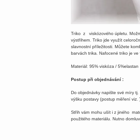
Triko z viskózového úpletu. Možno
výstřihem. Triko jde využít celoroč
slavnostní příležitosti. Můžete ko
barvách trika. Nafocené triko je ve v
Materiál: 95% viskóza / 5%elastan
Postup při objednávání :
Do objednávky napište své míry tj.
výšku postavy (postup měření viz.
Střih vám mohu ušít i z jiného mat
použitého materiálu. Nutno domluv