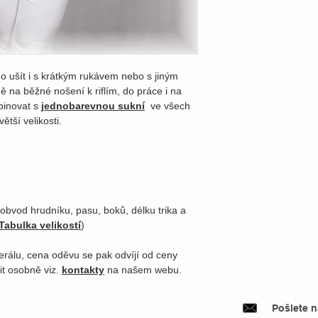
 ušít i s krátkým rukávem nebo s jiným
ně na běžné nošení k riflím, do práce i na
mbinovat s
jednobarevnou sukní
ve všech
ětší velikosti.
 obvod hrudníku, pasu, boků, délku trika a
Tabulka velikostí
)
erálu, cena oděvu se pak odvíjí od ceny
it osobně viz.
kontakty
na našem webu.
Pošlete 