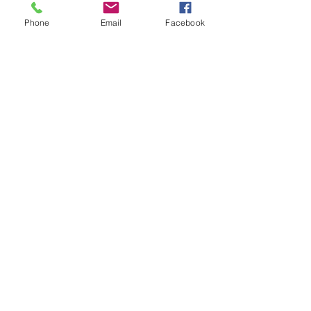
Phone
Email
Facebook
Pošlete nám dotaz na produkt
Zavolejte nám dotaz na zboží
MARTASEK
fashion
ZÁKAZNICKÁ PÉČE
Doručování >
Doprava a platba
>
Reklamace >
Kontaktujte nás >
O nás >
KDE NÁS NAJDETE