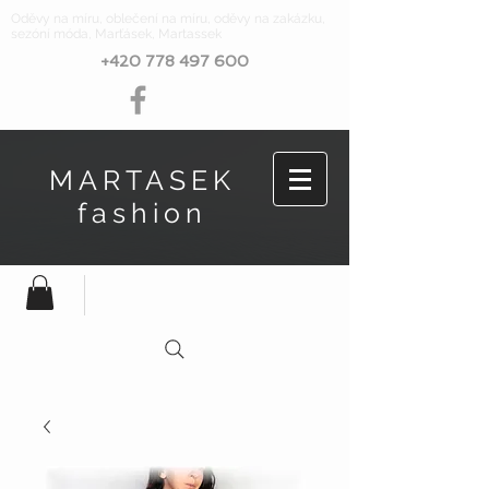
Oděvy na míru, oblečení na míru, oděvy na zakázku,
sezóní móda, Marťásek, Martassek
+420 778 497 600
MARTASEK
fashion