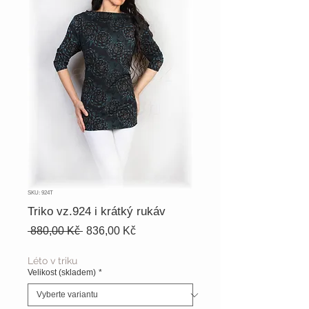
SKU: 924T
Triko vz.924 i krátký rukáv
Běžná
Zvýhodněná
 880,00 Kč 
836,00 Kč
cena
cena
Léto v triku
Velikost (skladem)
*