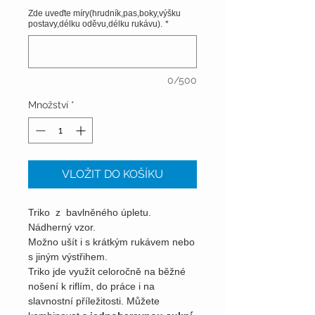
Zde uveďte míry(hrudník,pas,boky,výšku
postavy,délku oděvu,délku rukávu).
*
0/500
Množství
*
VLOŽIT DO KOŠÍKU
Triko z bavlněného úpletu.
Nádherný vzor.
Možno ušít i s krátkým rukávem nebo
s jiným výstřihem.
Triko jde využít celoročně na běžné
nošení k riflím, do práce i na
slavnostní příležitosti. Můžete