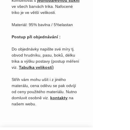
kombinovat s
jednobarevnou sukní
ve všech barvách trika. Nafocené
triko je ve větší velikosti.
Materiál: 95% bavlna / 5%elastan
Postup při objednávání :
Do objednávky napište své míry tj.
obvod hrudníku, pasu, boků, délku
trika a výšku postavy (postup měření
viz.
Tabulka velikostí
)
Střih vám mohu ušít i z jiného
materálu, cena oděvu se pak odvíjí
od ceny použitého materiálu. Nutno
domluvit osobně viz.
kontakty
na
našem webu.