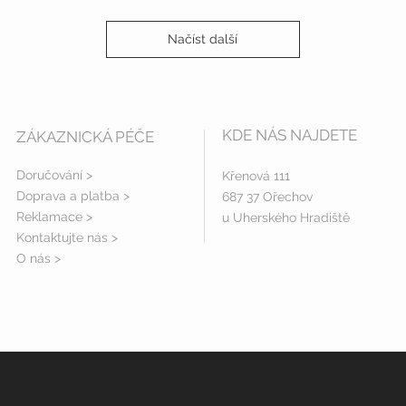
Načíst další
KDE NÁS NAJDETE
ZÁKAZNICKÁ PÉČE
Doručování >
Křenová 111
Doprava a platba
>
687 37 Ořechov
Reklamace >
u Uherského Hradiště
Kontaktujte nás >
O nás >