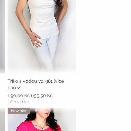
Triko s vodou vz. 981 (více
Rychlý náhled
barev)
Běžná cena
Zvýhodněná cena
690,00 Kč
655,50 Kč
Léto v triku
Novinka