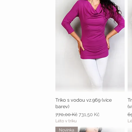
Triko s vodou vz.969 (více
Rychlý náhled
Tr
barev)
(v
Běžná cena
Zvýhodněná cena
B
770,00 Kč
731,50 Kč
6
Léto v triku
Lé
Novinka