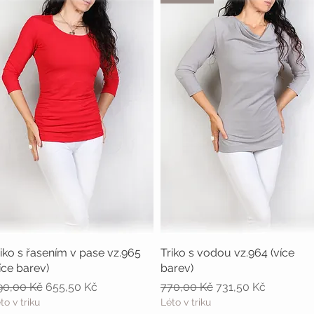
iko s řasením v pase vz.965
Rychlý náhled
Triko s vodou vz.964 (více
Rychlý náhled
íce barev)
barev)
ěžná cena
Zvýhodněná cena
Běžná cena
Zvýhodněná cena
90,00 Kč
655,50 Kč
770,00 Kč
731,50 Kč
to v triku
Léto v triku