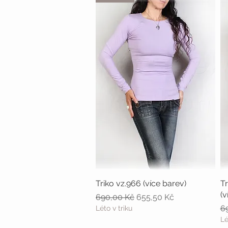
Triko vz.966 (více barev)
Rychlý náhled
Tr
(v
Běžná cena
Zvýhodněná cena
690,00 Kč
655,50 Kč
B
6
Léto v triku
Lé