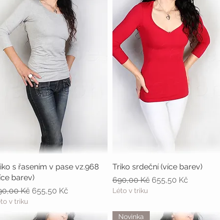
iko s řasením v pase vz.968
Rychlý náhled
Triko srdeční (více barev)
Rychlý náhled
íce barev)
Běžná cena
Zvýhodněná cena
690,00 Kč
655,50 Kč
ěžná cena
Zvýhodněná cena
90,00 Kč
655,50 Kč
Léto v triku
to v triku
Novinka