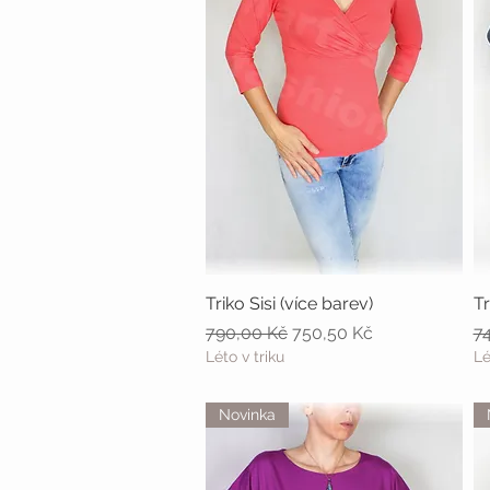
Triko Sisi (více barev)
Rychlý náhled
Tr
Běžná cena
Zvýhodněná cena
B
790,00 Kč
750,50 Kč
7
Léto v triku
Lé
Novinka