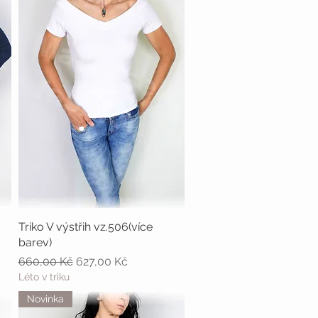
Triko V výstřih vz.506(více
Rychlý náhled
barev)
Běžná cena
Zvýhodněná cena
660,00 Kč
627,00 Kč
Léto v triku
Novinka