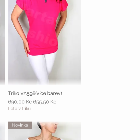
Triko vz.598(více barev)
Rychlý náhled
Běžná cena
Zvýhodněná cena
690,00 Kč
655,50 Kč
Léto v triku
Novinka