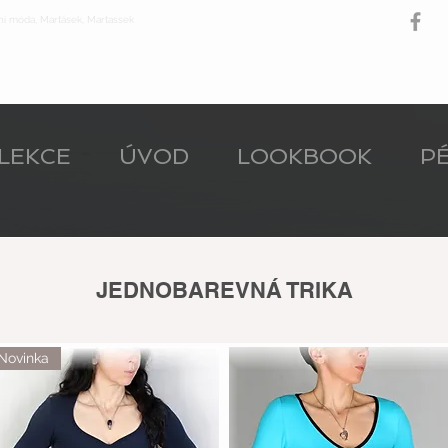
ní móda, Marťásek, Martassek
LEKCE
ÚVOD
LOOKBOOK
PÉ
JEDNOBAREVNÁ TRIKA
Novinka