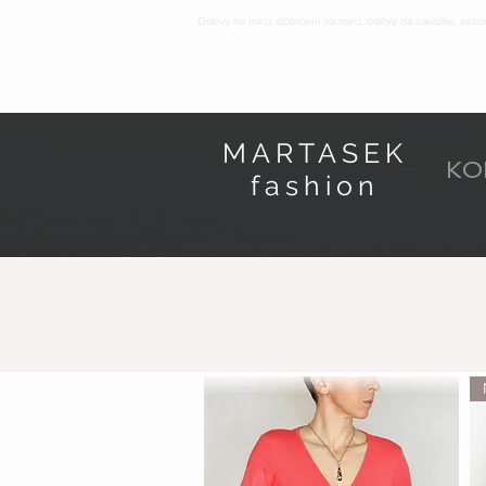
Oděvy na míru, oblečení na míru, oděvy na zakázku, sezó
MARTASEK
KO
fashion