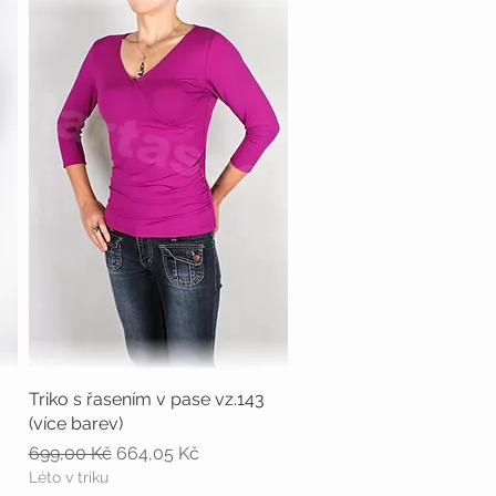
Triko s řasením v pase vz.143
Rychlý náhled
(více barev)
Běžná cena
Zvýhodněná cena
699,00 Kč
664,05 Kč
Léto v triku