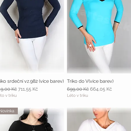
iko srdeční vz.982 (více barev)
Rychlý náhled
Triko do V(více barev)
Rychlý náhled
ěžná cena
Zvýhodněná cena
Běžná cena
Zvýhodněná cena
49,00 Kč
711,55 Kč
699,00 Kč
664,05 Kč
to v triku
Léto v triku
Novinka