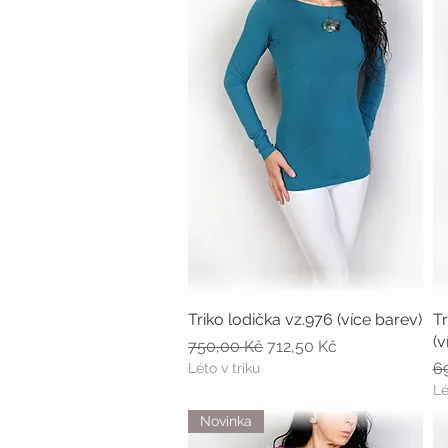
Triko lodička vz.976 (více barev)
Rychlý náhled
Tr
(v
Běžná cena
Zvýhodněná cena
750,00 Kč
712,50 Kč
B
6
Léto v triku
Lé
Novinka