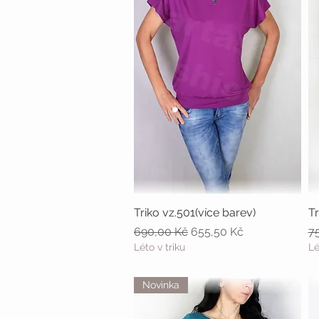
Triko vz.501(více barev)
Rychlý náhled
Tr
Běžná cena
Zvýhodněná cena
B
690,00 Kč
655,50 Kč
7
Léto v triku
Lé
Novinka