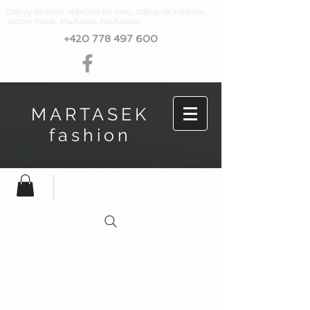
Oděvy na míru, oblečení na míru, oděvy na zakázku,
sezóní móda, Marťásek, Martassek
+420 778 497 600
MARTASEK
fashion