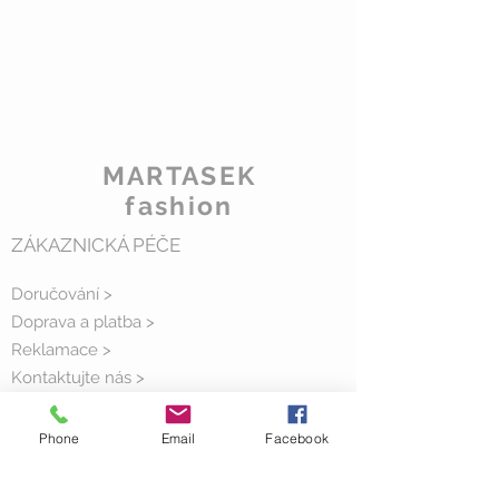
MARTASEK
fashion
ZÁKAZNICKÁ PÉČE
Doručování >
Doprava a platba
>
Reklamace >
Kontaktujte nás >
O nás >
Phone
Email
Facebook
KDE NÁS NAJDETE
Křenová 111