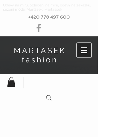
Oděvy na míru, oblečení na míru, oděvy na zakázku,
sezóní móda, Marťásek, Martassek
+420 778 497 600
MARTASEK
fashion