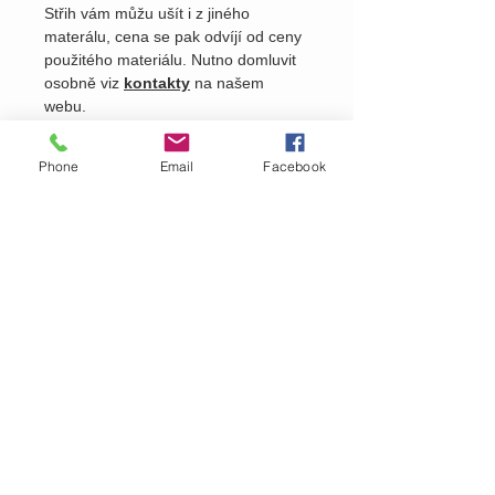
Střih vám můžu ušít i z jiného
materálu, cena se pak odvíjí od ceny
použitého materiálu. Nutno domluvit
osobně viz
kontakty
na našem
webu.
Phone
Email
Facebook
Pošlete nám dotaz na produkt
Zavolejte nám dotaz na zboží
MARTASEK
fashion
ZÁKAZNICKÁ PÉČE