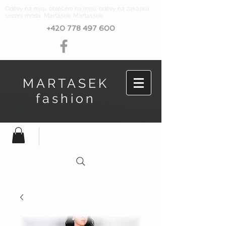
Oděvy na míru, oblečení na míru, oděvy na zakázku,
sezóní móda, Marťásek, Martassek
+420 778 497 600
MARTASEK
fashion