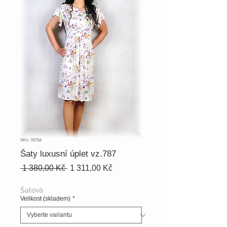
SKU: 787SA
Šaty luxusní úplet vz.787
Běžná
Zvýhodněná
 1 380,00 Kč 
1 311,00 Kč
cena
cena
Šatová
Velikost (skladem)
*