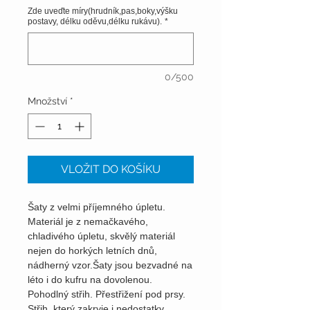
Zde uveďte míry(hrudník,pas,boky,výšku
postavy, délku oděvu,délku rukávu).
*
0/500
Množství
*
VLOŽIT DO KOŠÍKU
Šaty z velmi příjemného úpletu.
Materiál je z nemačkavého,
chladivého úpletu, skvělý materiál
nejen do horkých letních dnů,
nádherný vzor.Šaty jsou bezvadné na
léto i do kufru na dovolenou.
Pohodlný střih. Přestřižení pod prsy.
Střih, který zakryje i nedostatky