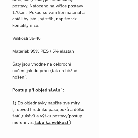
postavy. Nafoceno na výšce postavy
170cm. Pokud se vám líbí materiál a
chtěli by jste jiný střih, napište viz.
kontakty níže.
Velikosti 36-46
Materiál: 95% PES / 5% elastan
Šaty jsou vhodné na celoroční
nošení,jak do práce,tak na běžné
nošení.
Postup při objednávání :
1) Do objednávky napište své míry
tj. obvod hrudníku,pasu,boků a délku
šatů,rukávů a výšku postavy(postup
měření viz.
Tabulka velikostí
)