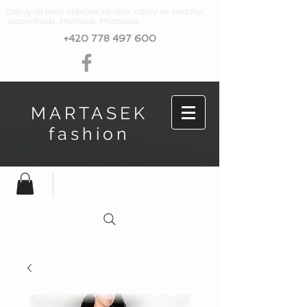
Oděvy na míru, oblečení na míru, oděvy na zakázku,
sezóní móda, Marťásek, Martassek
+420 778 497 600
MARTASEK
fashion