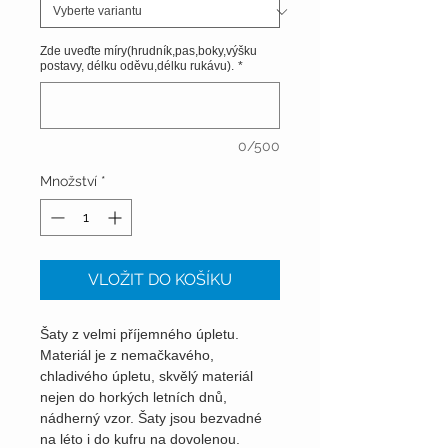
Zde uveďte míry(hrudník,pas,boky,výšku
postavy, délku oděvu,délku rukávu).
*
0/500
Množství
*
VLOŽIT DO KOŠÍKU
Šaty z velmi příjemného úpletu.
Materiál je z nemačkavého,
chladivého úpletu, skvělý materiál
nejen do horkých letních dnů,
nádherný vzor. Šaty jsou bezvadné
na léto i do kufru na dovolenou.