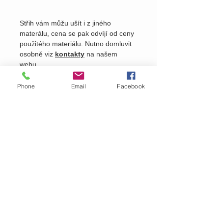
Střih vám můžu ušít i z jiného
materálu, cena se pak odvíjí od ceny
použitého materiálu. Nutno domluvit
osobně viz
kontakty
na našem
webu.
Phone
Email
Facebook
Pošlete nám dotaz na produkt
Zavolejte nám dotaz na zboží
MARTASEK
fashion