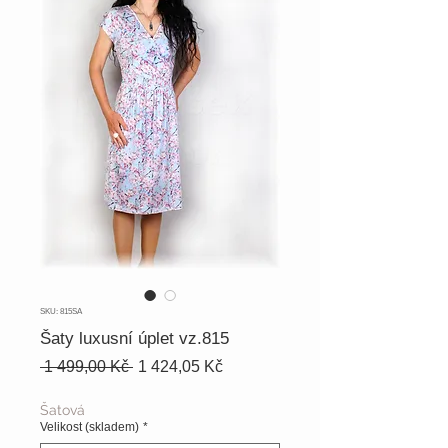
SKU: 815SA
Šaty luxusní úplet vz.815
Běžná
Zvýhodněná
 1 499,00 Kč 
1 424,05 Kč
cena
cena
Šatová
Velikost (skladem)
*