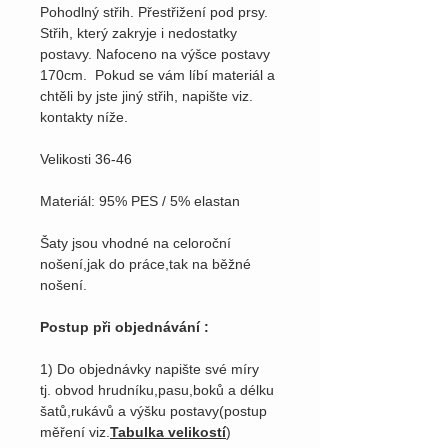
Pohodlný střih. Přestřižení pod prsy.
Střih, který zakryje i nedostatky
postavy. Nafoceno na výšce postavy
170cm. Pokud se vám líbí materiál a
chtěli by jste jiný střih, napište viz.
kontakty níže.
Velikosti 36-46
Materiál: 95% PES / 5% elastan
Šaty jsou vhodné na celoroční
nošení,jak do práce,tak na běžné
nošení.
Postup při objednávání :
1) Do objednávky napište své míry
tj. obvod hrudníku,pasu,boků a délku
šatů,rukávů a výšku postavy(postup
měření viz.
Tabulka velikostí
)