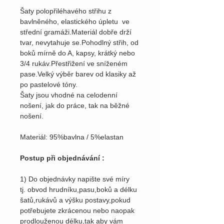
Šaty polopřiléhavého střihu z
bavlněného, elastického úpletu ve
střední gramáži.Materiál dobře drží
tvar, nevytahuje se.Pohodlný střih, od
boků mírně do A, kapsy, krátký nebo
3/4 rukáv.Přestřižení ve sníženém
pase.Velký výběr barev od klasiky až
po pastelové tóny.
Šaty jsou vhodné na celodenní
nošení, jak do práce, tak na běžné
nošení.
Materiál: 95%bavlna / 5%elastan
Postup při objednávání :
1) Do objednávky napište své míry
tj. obvod hrudníku,pasu,boků a délku
šatů,rukávů a výšku postavy,pokud
potřebujete zkrácenou nebo naopak
prodlouženou délku,tak aby vám