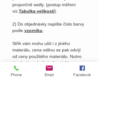
proporčně sedly. (postup měření
viz.
Tabulka velikostí
).
2) Do objednávky napište číslo barvy
podle
vzorníku
.
Střih vám mohu ušít i z jiného
materálu, cena oděvu se pak odvíjí
od ceny použitého materiálu. Nutno
domluvit osobně viz.
kontakty
na
našem webu.
Phone
Email
Facebook
Pošlete nám dotaz na produkt
Zavolejte nám dotaz na zboží