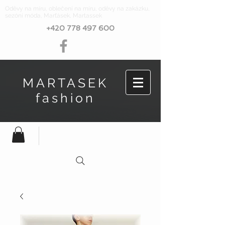
Oděvy na míru, oblečení na míru, oděvy na zakázku,
sezóní móda, Marťásek, Martassek
+420 778 497 600
MARTASEK
fashion