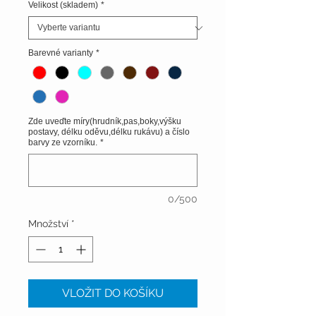
Velikost (skladem)
*
Barevné varianty
*
Zde uveďte míry(hrudník,pas,boky,výšku
postavy, délku oděvu,délku rukávu) a číslo
barvy ze vzorníku.
*
0/500
Množství
*
VLOŽIT DO KOŠÍKU