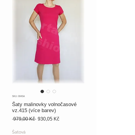
SKU: 004SA
Šaty malinovky volnočasové
vz.415 (více barev)
Běžná
Zvýhodněná
 979,00 Kč 
930,05 Kč
cena
cena
Šatová