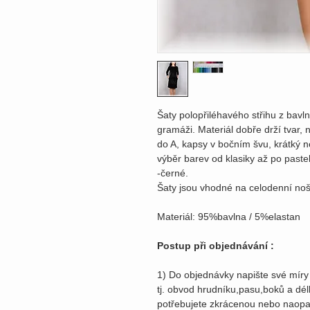
Šaty polopřiléhavého střihu z bavl
gramáži. Materiál dobře drží tvar,
do A, kapsy v bočním švu, krátký n
výběr barev od klasiky až po paste
-černé.
Šaty jsou vhodné na celodenní noš
Materiál: 95%bavlna / 5%elastan
Postup při objednávání :
1) Do objednávky napište své míry
tj. obvod hrudníku,pasu,boků a dé
potřebujete zkrácenou nebo naopa