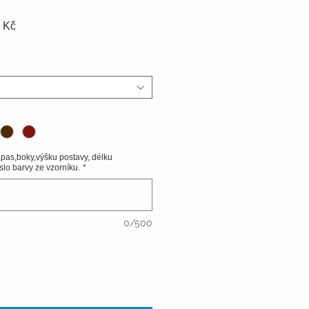
Zvýhodněná
 Kč
cena
,pas,boky,výšku postavy, délku
slo barvy ze vzorníku.
*
0/500