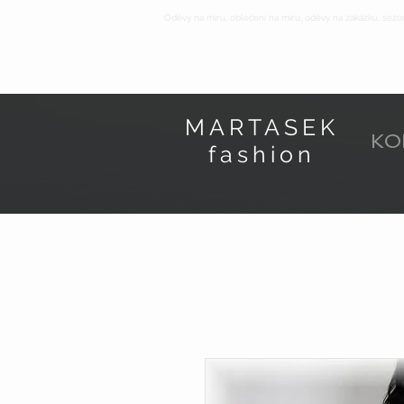
Oděvy na míru, oblečení na míru, oděvy na zakázku, sezó
MARTASEK
KO
fashion