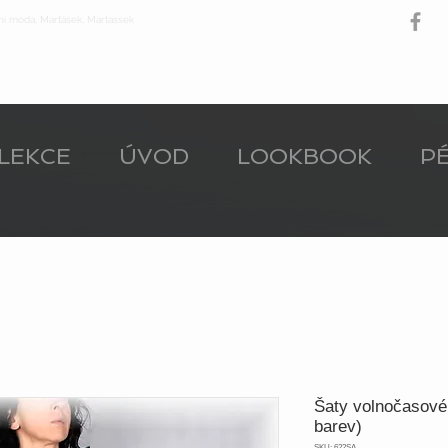
ní móda, Marťásek, Martassek
LEKCE
ÚVOD
LOOKBOOK
PÉ
Šaty volnočasové 
barev)
SKU: 622SA