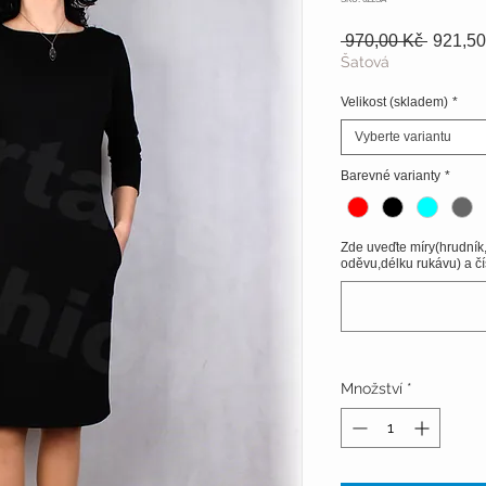
Běžná
 970,00 Kč 
921,50
cena
Šatová
Velikost (skladem)
*
Vyberte variantu
Barevné varianty
*
Zde uveďte míry(hrudník
oděvu,délku rukávu) a čí
Množství
*