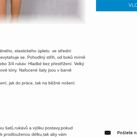
VLO
něného, elastického úpletu ve střední
 nevytahuje se. Pohodlný střih, od boků mírně
ebo 3/4 rukáv. Hladké bez přestřižení. Velký
lové tóny. Nafocené šaty jsou v barvě
ení, jak do práce, tak na běžné nošení.
lku šatů,rukávů a výšku postavy,pokud
Pošlete 
k prodlouženou délku,tak aby vám