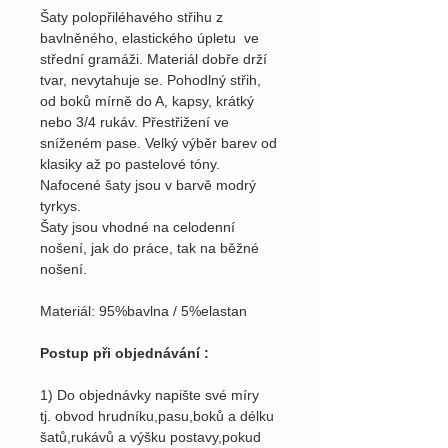
Šaty polopřiléhavého střihu z
bavlněného, elastického úpletu ve
střední gramáži. Materiál dobře drží
tvar, nevytahuje se. Pohodlný střih,
od boků mírně do A, kapsy, krátký
nebo 3/4 rukáv. Přestřižení ve
sníženém pase. Velký výběr barev od
klasiky až po pastelové tóny.
Nafocené šaty jsou v barvě modrý
tyrkys.
Šaty jsou vhodné na celodenní
nošení, jak do práce, tak na běžné
nošení.
Materiál: 95%bavlna / 5%elastan
Postup při objednávání :
1) Do objednávky napište své míry
tj. obvod hrudníku,pasu,boků a délku
šatů,rukávů a výšku postavy,pokud