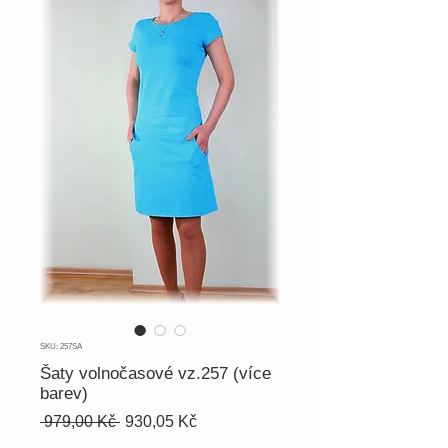
SKU: 257SA
Šaty volnočasové vz.257 (více
barev)
Běžná
Zvýhodněná
 979,00 Kč 
930,05 Kč
cena
cena