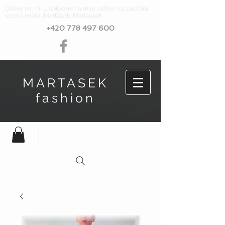
Oděvy na míru, oblečení na míru, oděvy na zakázku,
sezóní móda, Marťásek, Martassek
+420 778 497 600
MARTASEK
fashion