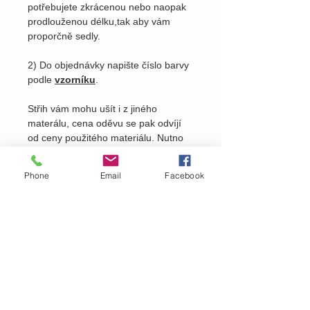
potřebujete zkrácenou nebo naopak
prodlouženou délku,tak aby vám
proporčně sedly.
2) Do objednávky napište číslo barvy
podle
vzorníku
.
Střih vám mohu ušít i z jiného
materálu, cena oděvu se pak odvíjí
od ceny použitého materiálu. Nutno
domluvit osobně viz.
kontakty
na
našem webu.
Phone
Email
Facebook
Pošlete nám dotaz na produkt
Zavolejte nám dotaz na zboží