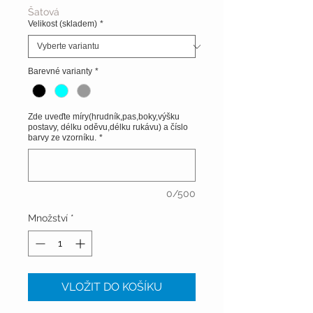
Šatová
Velikost (skladem)
*
Barevné varianty
*
Zde uveďte míry(hrudník,pas,boky,výšku
postavy, délku oděvu,délku rukávu) a číslo
barvy ze vzorníku.
*
0/500
Množství
*
VLOŽIT DO KOŠÍKU