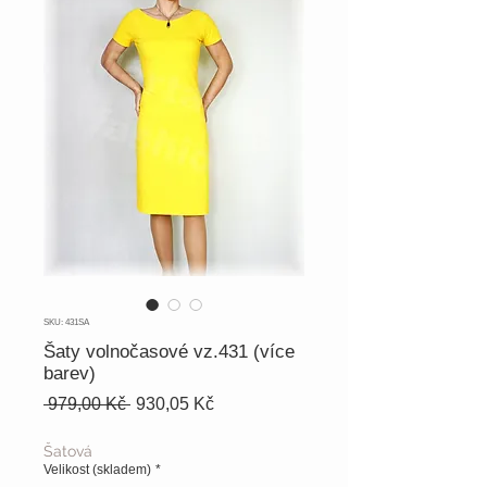
SKU: 431SA
Šaty volnočasové vz.431 (více
barev)
Běžná
Zvýhodněná
 979,00 Kč 
930,05 Kč
cena
cena
Šatová
Velikost (skladem)
*