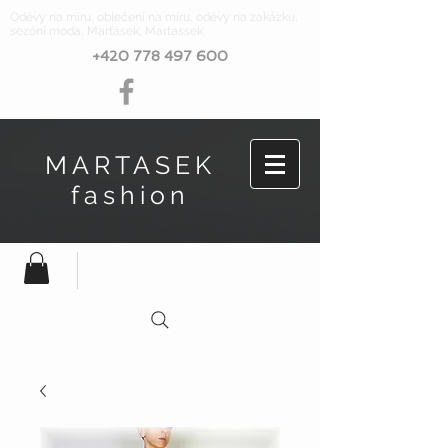
Oděvy na míru, oblečení na míru, oděvy na zakázku,
sezóní móda, Marťásek, Martassek
+420 778 497 600
MARTASEK
fashion