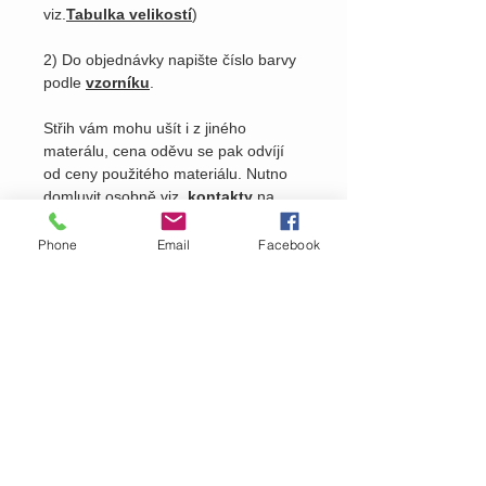
viz.
Tabulka velikostí
)
2) Do objednávky napište číslo barvy
podle
vzorníku
.
Střih vám mohu ušít i z jiného
materálu, cena oděvu se pak odvíjí
od ceny použitého materiálu. Nutno
domluvit osobně viz.
kontakty
na
našem webu.
Phone
Email
Facebook
Pošlete nám dotaz na produkt
Zavolejte nám dotaz na zboží