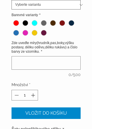
Barevné varianty
*
Zde uveďte míry(hrudník,pas,boky,výšku
postavy, délku oděvu,délku rukávu) a číslo
barvy ze vzorníku.
*
0/500
Množství
*
VLOŽIT DO KOŠÍKU
Šaty polopřiléhavého střihu z