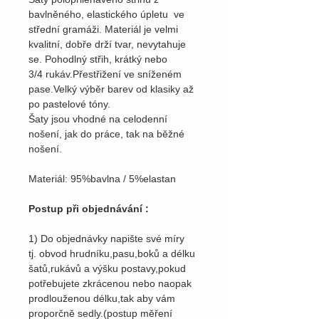
bavlněného, elastického úpletu ve
střední gramáži. Materiál je velmi
kvalitní, dobře drží tvar, nevytahuje
se. Pohodlný střih, krátký nebo
3/4 rukáv.Přestřižení ve sníženém
pase.Velký výběr barev od klasiky až
po pastelové tóny.
Šaty jsou vhodné na celodenní
nošení, jak do práce, tak na běžné
nošení.
Materiál: 95%bavlna / 5%elastan
Postup při objednávání :
1) Do objednávky napište své míry
tj. obvod hrudníku,pasu,boků a délku
šatů,rukávů a výšku postavy,pokud
potřebujete zkrácenou nebo naopak
prodlouženou délku,tak aby vám
proporčně sedly.(postup měření