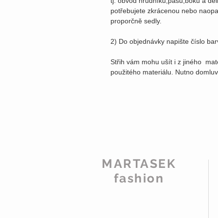
tj. obvod hrudníku,pasu,boků a dé
potřebujete zkrácenou nebo naopa
proporčně sedly.
2) Do objednávky napište číslo ba
Střih vám mohu ušít i z jiného mat
použitého materiálu. Nutno domluv
MARTASEK
fashion