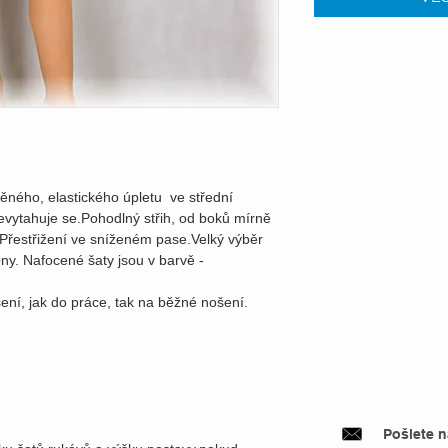
něného, elastického úpletu ve střední
nevytahuje se.Pohodlný střih, od boků mírně
.Přestřižení ve sníženém pase.Velký výběr
óny. Nafocené šaty jsou v barvě -
ení, jak do práce, tak na běžné nošení.
Pošlete 