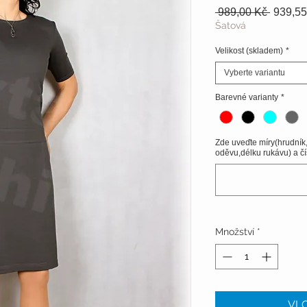
Běžná
 989,00 Kč 
939,55
cena
Šatová
Velikost (skladem)
*
Vyberte variantu
Barevné varianty
*
Zde uveďte míry(hrudník
oděvu,délku rukávu) a čí
Množství
*
VLO