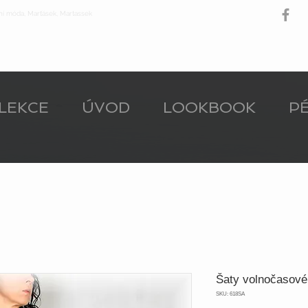
ní móda, Marťásek, Martassek
LEKCE
ÚVOD
LOOKBOOK
PÉ
Šaty volnočasové
SKU: 618SA