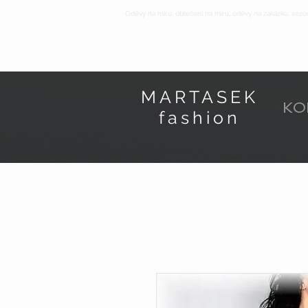
Oděvy na míru, oblečení na míru, oděvy na zakázku, sezó
MARTASEK
KO
fashion