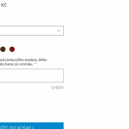
Zvýhodněná
 Kč
cena
,pas,boky,výšku postavy, délku
slo barvy ze vzorníku.
*
0/500
ŽIT DO KOŠÍKU