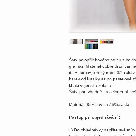
Šaty polopřiléhavého střihu z bavl
gramáži.Materiál dobře drží tvar, 
do A, kapsy, krátký nebo 3/4 rukáv
barev od klasiky až po pastelové t
khaki,vojenská zelená.
Šaty jsou vhodné na celodenní noš
Materiál: 95%bavlna / 5%elastan
Postup při objednávání :
1) Do objednávky napište své míry