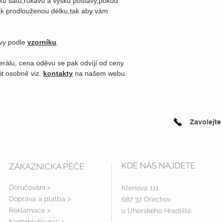
lku šatů,rukávů a výšku postavy,pokud
k prodlouženou délku,tak aby vám
rvy podle
vzorníku
.
erálu, cena oděvu se pak odvíjí od ceny
it osobně viz.
kontakty
na našem webu.
Zavolejte
KDE NÁS NAJDETE
ZÁKAZNICKÁ PÉČE
Doručování >
Křenová 111
Doprava a platba
>
687 37 Ořechov
Reklamace >
u Uherského Hradiště
Kontaktujte nás >