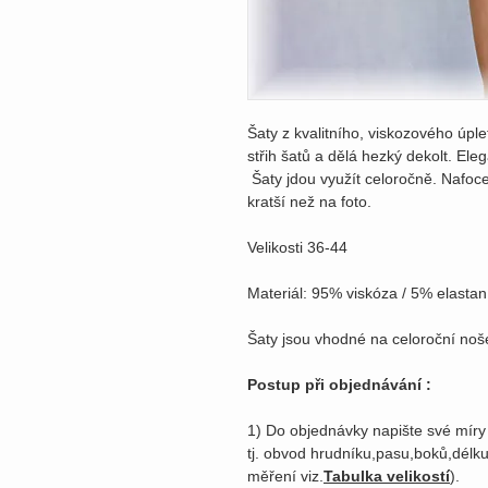
Šaty z kvalitního, viskozového úple
střih šatů a dělá hezký dekolt. El
Šaty jdou využít celoročně. Nafoc
kratší než na foto.
Velikosti 36-44
Materiál: 95% viskóza / 5% elastan
Šaty jsou vhodné na celoroční noš
Postup při objednávání :
1) Do objednávky napište své míry
tj. obvod hrudníku,pasu,boků,délk
měření viz.
Tabulka velikostí
).