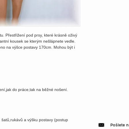
tu. Přestřižení pod prsy, které krásně oživý
egantní kousek se kterým nešlápnete vedle.
eno na výšce postavy 170cm. Mohou být i
ení,jak do práce,tak na běžné nošení.
u šatů,rukávů a výšku postavy (postup
Pošlete 