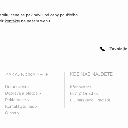
erálu, cena se pak odvíjí od ceny použitého
viz
kontakty
na našem webu.
Zavolejte
KDE NÁS NAJDETE
ZÁKAZNICKÁ PÉČE
Doručování >
Křenová 111
Doprava a platba
>
687 37 Ořechov
Reklamace >
u Uherského Hradiště
Kontaktujte nás >
O nás >