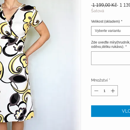
Běžn
 1 199,00 Kč 
1 13
cena
Šatová
Velikost (skladem)
*
Vyberte variantu
Zde uveďte míry(hrudník
oděvu,délku rukávu).
*
Množství
*
VLO