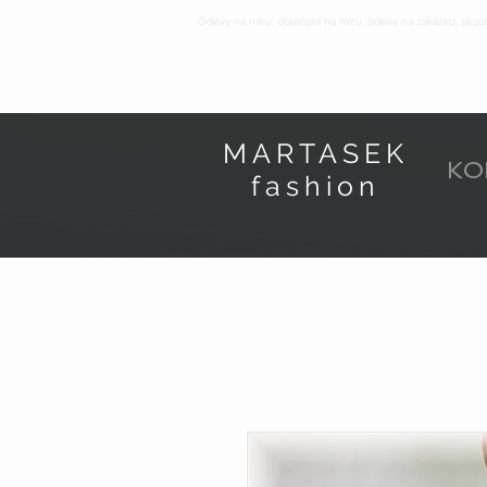
Oděvy na míru, oblečení na míru, oděvy na zakázku, sezó
MARTASEK
KO
fashion