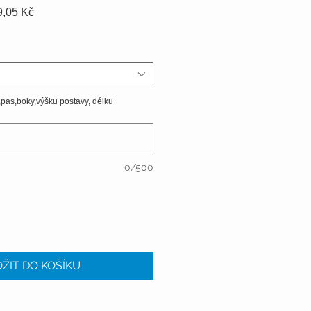
á
Zvýhodněná
9,05 Kč
cena
,pas,boky,výšku postavy, délku
0/500
ŽIT DO KOŠÍKU