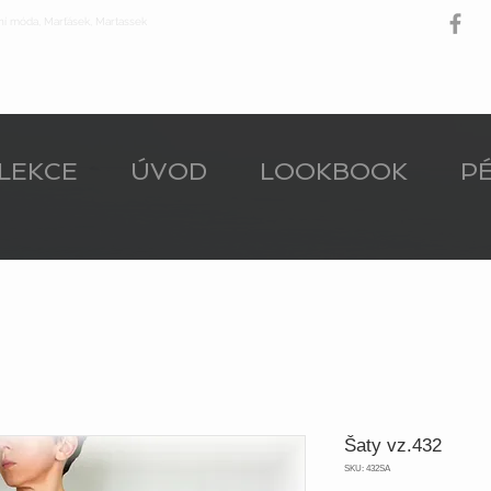
ní móda, Marťásek, Martassek
LEKCE
ÚVOD
LOOKBOOK
PÉ
Šaty vz.432
SKU: 432SA