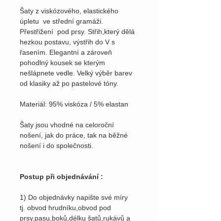
Šaty z viskózového, elastického
úpletu ve střední gramáži.
Přestřižení pod prsy. Střih,který dělá
hezkou postavu, výstřih do V s
řasením. Elegantní a zároveň
pohodlný kousek se kterým
nešlápnete vedle. Velký výběr barev
od klasiky až po pastelové tóny.
Materiál: 95% viskóza / 5% elastan
Šaty jsou vhodné na celoroční
nošení, jak do práce, tak na běžné
nošení i do společnosti.
Postup při objednávání :
1) Do objednávky napište své míry
tj. obvod hrudníku,obvod pod
prsy,pasu,boků,délku šatů,rukávů a