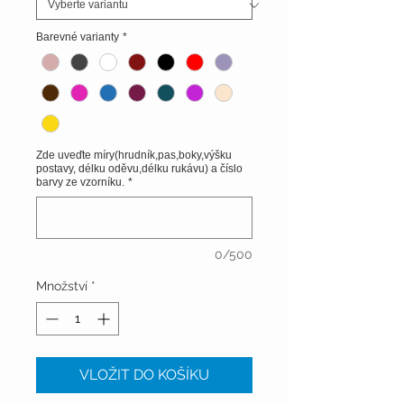
Barevné varianty
*
Zde uveďte míry(hrudník,pas,boky,výšku
postavy, délku oděvu,délku rukávu) a číslo
barvy ze vzorníku.
*
0/500
Množství
*
VLOŽIT DO KOŠÍKU