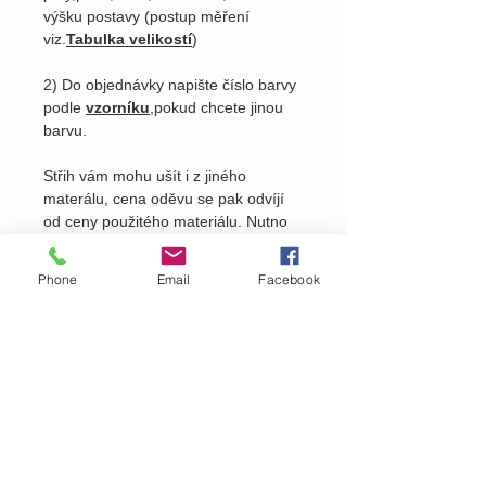
výšku postavy (postup měření
viz.
Tabulka velikostí
)
2) Do objednávky napište číslo barvy
podle
vzorníku
,pokud chcete jinou
barvu.
Střih vám mohu ušít i z jiného
materálu, cena oděvu se pak odvíjí
od ceny použitého materiálu. Nutno
domluvit osobně viz.
kontakty
na
našem webu.
Phone
Email
Facebook
Pošlete nám dotaz na produkt