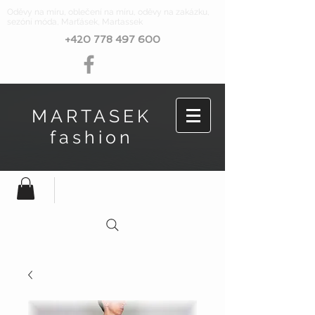
Oděvy na míru, oblečení na míru, oděvy na zakázku,
sezóní móda, Marťásek, Martassek
+420 778 497 600
MARTASEK
fashion