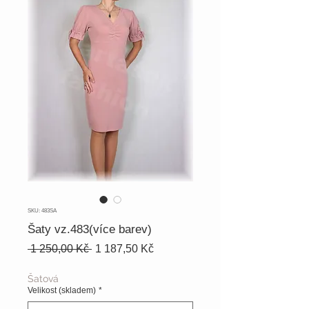
SKU: 483SA
Šaty vz.483(více barev)
Běžná
Zvýhodněná
 1 250,00 Kč 
1 187,50 Kč
cena
cena
Šatová
Velikost (skladem)
*