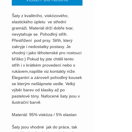
Šaty z kvalitního, viskózového,
elastického úpletu ve střední
gramáži. Materiál drží dobře tvar,
nevytahuje se. Pohodlný střih.
Přestřižení pod prsy. Střih, který
zakryje i nedostatky postavy. Je
vhodný i jako těhotenské pro rostoucí
bříško:) Pokud by jste chtěli tento
střih i v krátkém provedení nebo s
rukávem,napište viz.kontakty níže.
Elegantní a zároveň pohodlný kousek
se kterým nešlápnete vedle. Velký
výběr barev od klasiky až po
pastelové tóny. Nafocené šaty jsou v
ilustrační barvě.
Materiál: 95% viskóza / 5% elastan
Šaty jsou vhodné jak do práce, tak