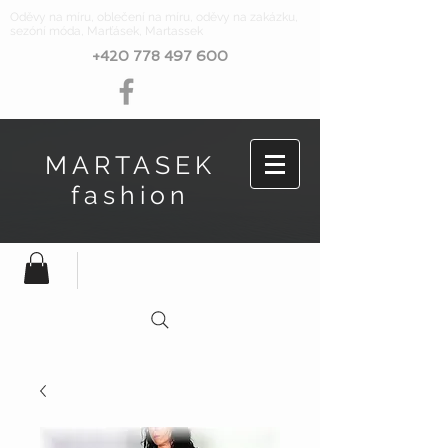
Oděvy na míru, oblečení na míru, oděvy na zakázku,
sezóní móda, Marťásek, Martassek
+420 778 497 600
MARTASEK
fashion