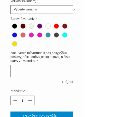
Velikost (skladem)
*
Barevné varianty
*
Zde uveďte míry(hrudník,pas,boky,výšku
postavy, délku oděvu,délku rukávu) a číslo
barvy ze vzorníku.
*
0/500
Množství
*
VLOŽIT DO KOŠÍKU