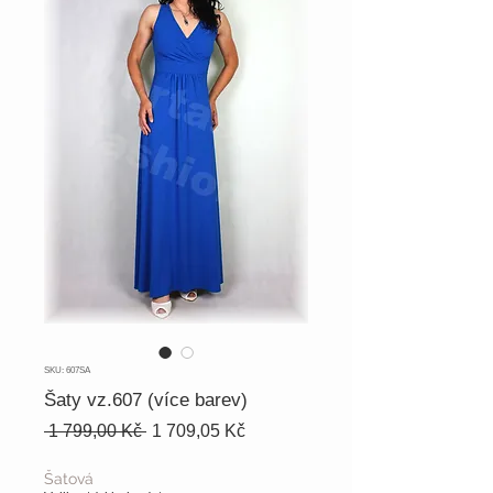
SKU: 607SA
Šaty vz.607 (více barev)
Běžná
Zvýhodněná
 1 799,00 Kč 
1 709,05 Kč
cena
cena
Šatová