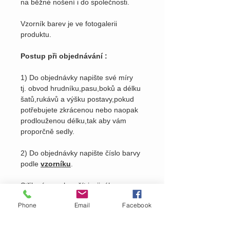
na běžné nošení i do společnosti.
Vzorník barev je ve fotogalerii
produktu.
Postup při objednávání :
1) Do objednávky napište své míry
tj. obvod hrudníku,pasu,boků a délku
šatů,rukávů a výšku postavy,pokud
potřebujete zkrácenou nebo naopak
prodlouženou délku,tak aby vám
proporčně sedly.
2) Do objednávky napište číslo barvy
podle
vzorníku
.
Střih vám mohu ušít i z jiného
materálu, cena oděvu se pak odvíjí
Phone
Email
Facebook
od ceny použitého materiálu. Nutno
domluvit osobně viz.
kontakty
na
našem webu.