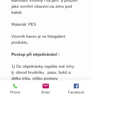
kalhotám.Vhodný i na jaro a podzim
jako svrchní ošacení,na zimu pod
kabát.
Materiál: PES
Vzorník barev je ve fotogalerii
produktu.
Postup při objednávání :
1) Do objednávky napište své míry
tj. obvod hrudníku, pasu, boků a
délku trika, výšku postavy
2) Do objednávky napište číslo barvy
Phone
Email
Facebook
viz. ve fotogalerii
produktu