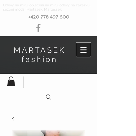
Oděvy na míru, oblečení na míru, oděvy na zakázku,
sezóní móda, Marťásek, Martassek
+420 778 497 600
MARTASEK
fashion