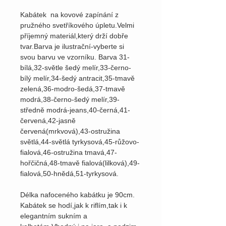
Kabátek na kovové zapínání z
pružného svetříkového úpletu.Velmi
příjemný materiál,který drží dobře
tvar.Barva je ilustrační-vyberte si
svou barvu ve vzorníku. Barva 31-
bílá,32-světle šedý melír,33-černo-
bílý melír,34-šedý antracit,35-tmavě
zelená,36-modro-šedá,37-tmavě
modrá,38-černo-šedý melír,39-
středně modrá-jeans,40-černá,41-
červená,42-jasně
červená(mrkvová),43-ostružina
světlá,44-světlá tyrkysová,45-růžovo-
fialová,46-ostružina tmavá,47-
hořčičná,48-tmavě fialová(lilková),49-
fialová,50-hnědá,51-tyrkysová.
Délka nafoceného kabátku je 90cm.
Kabátek se hodí,jak k riflím,tak i k
elegantním sukním a