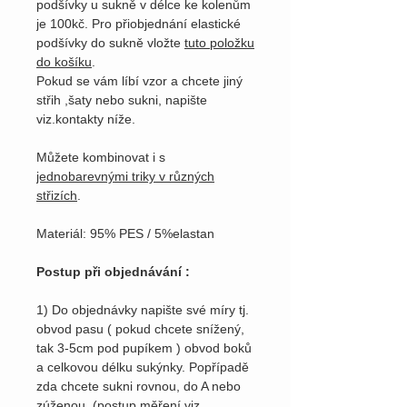
podšívky u sukně v délce ke kolenům
je 100kč. Pro přiobjednání elastické
podšívky do sukně vložte
tuto položku
do košíku
.
Pokud se vám líbí vzor a chcete jiný
střih ,šaty nebo sukni, napište
viz.kontakty níže.
Můžete kombinovat i s
jednobarevnými triky v různých
střizích
.
Materiál: 95% PES / 5%elastan
Postup při objednávání :
1) Do objednávky napište své míry tj.
obvod pasu ( pokud chcete snížený,
tak 3-5cm pod pupíkem ) obvod boků
a celkovou délku sukýnky. Popřípadě
zda chcete sukni rovnou, do A nebo
zúženou. (postup měření viz.