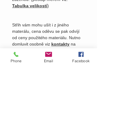
Tabulka velikostí
)
Střih vám mohu ušít i z jiného
materálu, cena oděvu se pak odvíjí
od ceny použitého materiálu. Nutno
domluvit osobně viz
kontakty
na
našem webu.
Phone
Email
Facebook
Pošlete nám dotaz na produkt
Zavolejte nám dotaz na zboží
MARTASEK