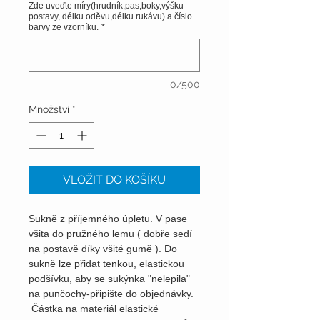
Zde uveďte míry(hrudník,pas,boky,výšku
postavy, délku oděvu,délku rukávu) a číslo
barvy ze vzorníku.
*
0/500
Množství
*
VLOŽIT DO KOŠÍKU
Sukně z příjemného úpletu. V pase
všita do pružného lemu ( dobře sedí
na postavě díky všité gumě ). Do
sukně lze přidat tenkou, elastickou
podšívku, aby se sukýnka "nelepila"
na punčochy-připište do objednávky.
Částka na materiál elastické