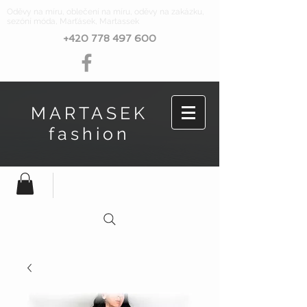
Oděvy na míru, oblečení na míru, oděvy na zakázku,
sezóní móda, Marťásek, Martassek
+420 778 497 600
MARTASEK
fashion