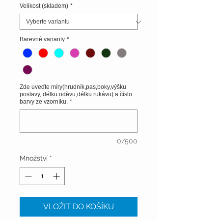
Velikost (skladem)
*
Barevné varianty
*
Zde uveďte míry(hrudník,pas,boky,výšku
postavy, délku oděvu,délku rukávu) a číslo
barvy ze vzorníku.
*
0/500
Množství
*
VLOŽIT DO KOŠÍKU