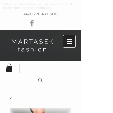
Oděvy na míru, oblečení na míru, oděvy na zakázku,
sezóní móda, Marťásek, Martassek
+420 778 497 600
MARTASEK
fashion