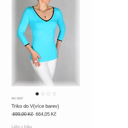
SKU: 0022T
Triko do V(více barev)
Běžná
Zvýhodněná
 699,00 Kč 
664,05 Kč
cena
cena
Léto v triku