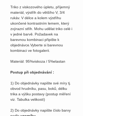
Triko z viskozového úpletu, příjemný
materiál, výstřih do většího V, 3/4
rukáv. V délce a kolem výstřihu
ukončené kontrastním lemem, který
zvýrazní střih. Mohu udělat triko celé i
v jedné barvě. Požadavek na
barevnou kombinaci připište k
objednávce.Vyberte si barevnou
kombinaci ve fotogalerii.
Materiál: 95%viskoza / 5%elastan
Postup při objednávání :
1) Do objednávky napište své míry tj.
obvod hrudníku, pasu, boků, délku
trika a výšku postavy (postup měření
viz. Tabulka velikostí)
2) Do objednávky napište číslo barvy
podle
vzorníku
.