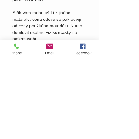
Střih vám mohu ušít i z jiného
materálu, cena oděvu se pak odvíjí
od ceny použitého materiálu. Nutno
domluvit osobně viz
kontakty
na
našem webu.
Phone
Email
Facebook
Pošlete nám dotaz na produkt
Zavolejte nám dotaz na zboží
MARTASEK
fashion
ZÁKAZNICKÁ PÉČE