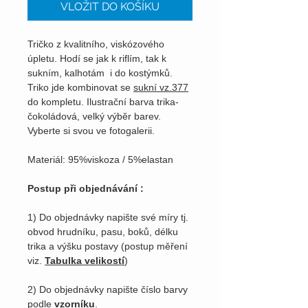
VLOŽIT DO KOŠÍKU
Tričko z kvalitního, viskózového
úpletu. Hodí se jak k riflím, tak k
sukním, kalhotám i do kostýmků.
Triko jde kombinovat se
sukní vz.377
do kompletu. Ilustrační barva trika-
čokoládová, velký výběr barev.
Vyberte si svou ve fotogalerii.
Materiál: 95%viskoza / 5%elastan
Postup při objednávání :
1) Do objednávky napište své míry tj.
obvod hrudníku, pasu, boků, délku
trika a výšku postavy (postup měření
viz.
Tabulka velikostí
)
2) Do objednávky napište číslo barvy
podle
vzorníku
.