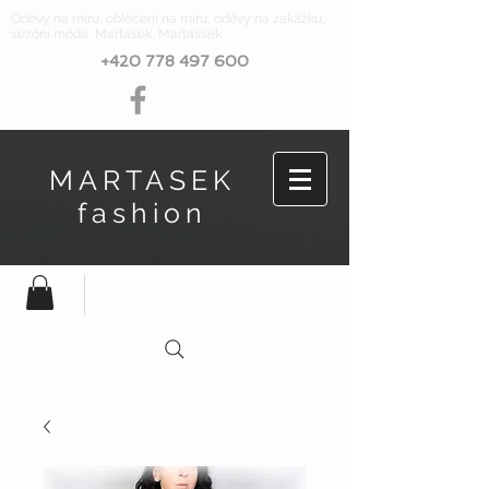
Oděvy na míru, oblečení na míru, oděvy na zakázku,
sezóní móda, Marťásek, Martassek
+420 778 497 600
MARTASEK
fashion