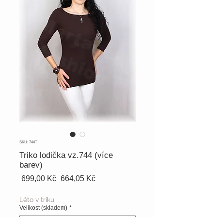
SKU: 744T
Triko lodička vz.744 (více
barev)
Běžná
Zvýhodněná
 699,00 Kč 
664,05 Kč
cena
cena
Léto v triku
Velikost (skladem)
*