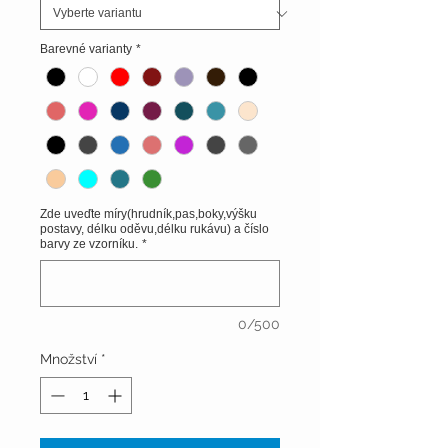
Barevné varianty
*
Zde uveďte míry(hrudník,pas,boky,výšku
postavy, délku oděvu,délku rukávu) a číslo
barvy ze vzorníku.
*
0/500
Množství
*