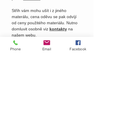
Střih vám mohu ušít i z jiného
materálu, cena oděvu se pak odvíjí
od ceny použitého materiálu. Nutno
domluvit osobně viz
kontakty
na
našem webu.
Phone
Email
Facebook
Pošlete nám dotaz na produkt
Zavolejte nám dotaz na zboží
MARTASEK
fashion
ZÁKAZNICKÁ PÉČE