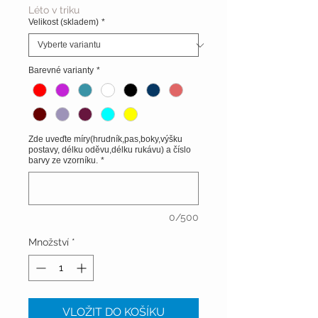
Léto v triku
Velikost (skladem)
*
Barevné varianty
*
Zde uveďte míry(hrudník,pas,boky,výšku
postavy, délku oděvu,délku rukávu) a číslo
barvy ze vzorníku.
*
0/500
Množství
*
VLOŽIT DO KOŠÍKU