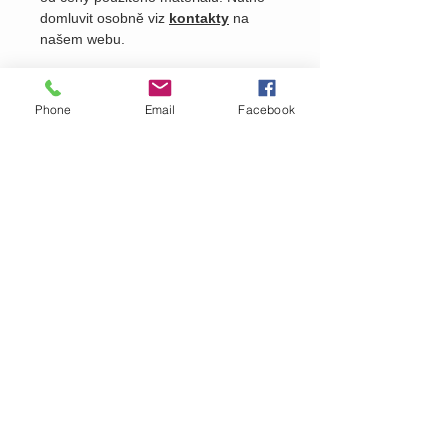
domluvit osobně viz
kontakty
na
našem webu.
Phone
Email
Facebook
Pošlete nám dotaz na produkt
Zavolejte nám dotaz na zboží
MARTASEK
fashion
ZÁKAZNICKÁ PÉČE
Doručování >
Doprava a platba
>