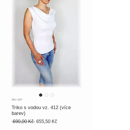
SKU: 412T
Triko s vodou vz. 412 (více
barev)
Běžná
Zvýhodněná
 690,00 Kč 
655,50 Kč
cena
cena