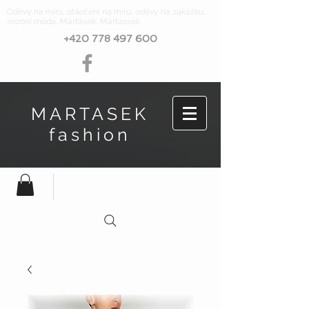
Oděvy na míru, oblečení na míru, oděvy na zakázku,
sezóní móda, Marťásek, Martassek
+420 778 497 600
MARTASEK
fashion