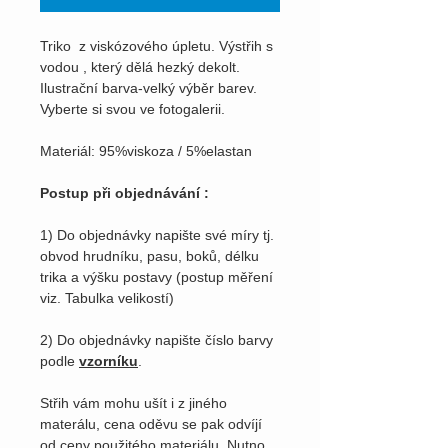
Triko z viskózového úpletu. Výstřih s
vodou , který dělá hezký dekolt.
Ilustrační barva-velký výběr barev.
Vyberte si svou ve fotogalerii.
Materiál: 95%viskoza / 5%elastan
Postup při objednávání :
1) Do objednávky napište své míry tj.
obvod hrudníku, pasu, boků, délku
trika a výšku postavy (postup měření
viz. Tabulka velikostí)
2) Do objednávky napište číslo barvy
podle
vzorníku
.
Střih vám mohu ušít i z jiného
materálu, cena oděvu se pak odvíjí
od ceny použitého materiálu. Nutno