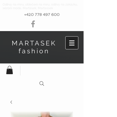
Oděvy na míru, oblečení na míru, oděvy na zakázku,
sezóní móda, Marťásek, Martassek
+420 778 497 600
MARTASEK
fashion