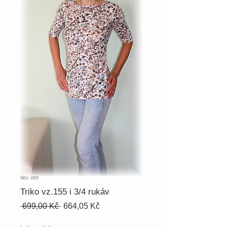
SKU: 155T
Triko vz.155 i 3/4 rukáv
Běžná
Zvýhodněná
 699,00 Kč 
664,05 Kč
cena
cena