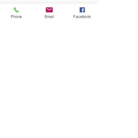
Phone
Email
Facebook
Pošlete nám dotaz na produkt
Zavolejte nám dotaz na zboží
MARTASEK
fashion
ZÁKAZNICKÁ PÉČE
Doručování >
Doprava a platba
>
Reklamace >
Kontaktujte nás >
O nás >