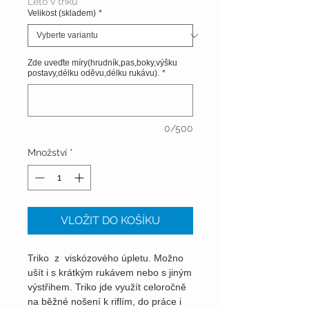
Léto v triku
Velikost (skladem)
*
Zde uveďte míry(hrudník,pas,boky,výšku
postavy,délku oděvu,délku rukávu).
*
0/500
Množství
*
VLOŽIT DO KOŠÍKU
Triko z viskózového úpletu. Možno
ušít i s krátkým rukávem nebo s jiným
výstřihem. Triko jde využít celoročně
na běžné nošení k riflím, do práce i