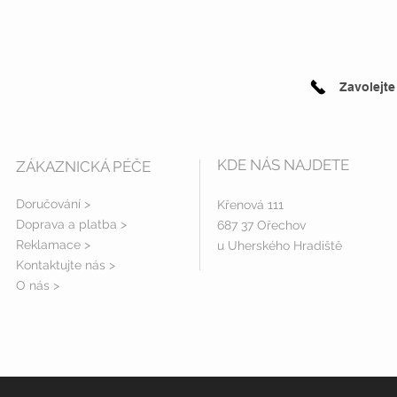
Zavolejte
KDE NÁS NAJDETE
ZÁKAZNICKÁ PÉČE
Doručování >
Křenová 111
Doprava a platba
>
687 37 Ořechov
Reklamace >
u Uherského Hradiště
Kontaktujte nás >
O nás >