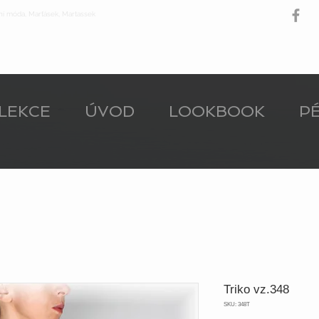
ní móda, Marťásek, Martassek
LEKCE
ÚVOD
LOOKBOOK
PÉ
Triko vz.348
SKU: 348T