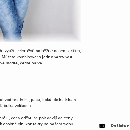
de využít celoročně na běžné nošení k riflím,
ti. Můžete kombinovat s
jednobarevnou
avě modré, černé barvě.
 obvod hrudníku, pasu, boků, délku trika a
abulka velikostí)
erálu, cena oděvu se pak odvíjí od ceny
it osobně viz.
kontakty
na našem webu.
Pošlete 