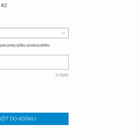
Zvýhodněná
 Kč
cena
,pas,boky,výšku postavy,délku
0/500
ŽIT DO KOŠÍKU