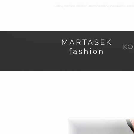
Oděvy na míru, oblečení na míru, oděvy na zakázku, sezó
MARTASEK
KO
fashion