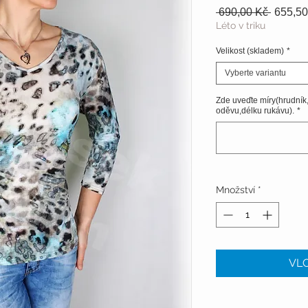
Běžná
 690,00 Kč 
655,50
cena
Léto v triku
Velikost (skladem)
*
Vyberte variantu
Zde uveďte míry(hrudník
oděvu,délku rukávu).
*
Množství
*
VLO