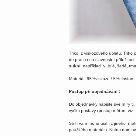
Triko z viskozového úpletu. Triko j
do práce i na slavnostní příležitos
sukní
například v bílé, šedé, tm
Materiál: 95%viskoza / 5%elastan
Postup při objednávání :
Do objednávky napište své míry tj.
výšku postavy (postup měření viz. T
Střih vám mohu ušít i z jiného mat
použitého materiálu. Nutno domluv