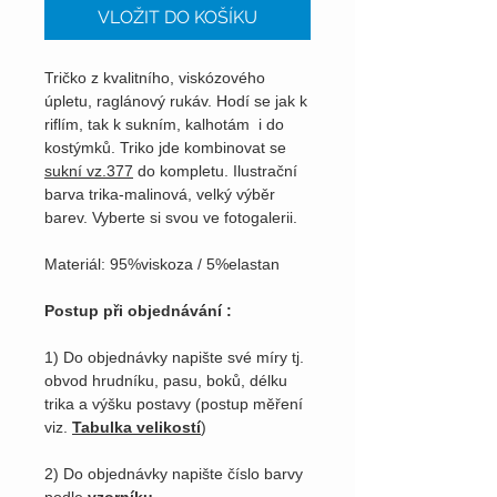
VLOŽIT DO KOŠÍKU
Tričko z kvalitního, viskózového
úpletu, raglánový rukáv. Hodí se jak k
riflím, tak k sukním, kalhotám i do
kostýmků. Triko jde kombinovat se
sukní vz.377
do kompletu. Ilustrační
barva trika-malinová, velký výběr
barev. Vyberte si svou ve fotogalerii.
Materiál: 95%viskoza / 5%elastan
Postup při objednávání :
1) Do objednávky napište své míry tj.
obvod hrudníku, pasu, boků, délku
trika a výšku postavy (postup měření
viz.
Tabulka velikostí
)
2) Do objednávky napište číslo barvy