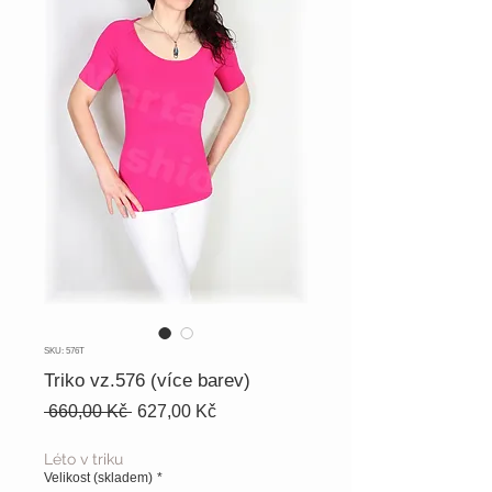
SKU: 576T
Triko vz.576 (více barev)
Běžná
Zvýhodněná
 660,00 Kč 
627,00 Kč
cena
cena
Léto v triku
Velikost (skladem)
*