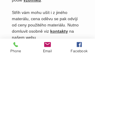
podle
vzorníku
.
Střih vám mohu ušít i z jiného
materálu, cena oděvu se pak odvíjí
od ceny použitého materiálu. Nutno
domluvit osobně viz
kontakty
na
našem webu.
Phone
Email
Facebook
Pošlete nám dotaz na produkt
Zavolejte nám dotaz na zboží
MARTASEK
fashion
ZÁKAZNICKÁ PÉČE