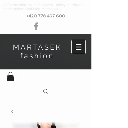
Oděvy na míru, oblečení na míru, oděvy na zakázku,
sezóní móda, Marťásek, Martassek
+420 778 497 600
MARTASEK
fashion