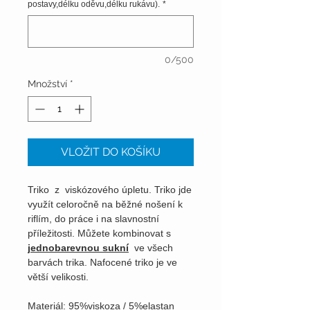
postavy,délku oděvu,délku rukávu).
*
0/500
Množství
*
VLOŽIT DO KOŠÍKU
Triko z viskózového úpletu. Triko jde
využít celoročně na běžné nošení k
riflím, do práce i na slavnostní
příležitosti. Můžete kombinovat s
jednobarevnou sukní
ve všech
barvách trika. Nafocené triko je ve
větší velikosti.
Materiál: 95%viskoza / 5%elastan