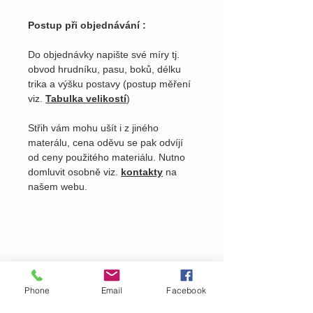
Postup při objednávání :
Do objednávky napište své míry tj.
obvod hrudníku, pasu, boků, délku
trika a výšku postavy (postup měření
viz.
Tabulka velikostí
)
Střih vám mohu ušít i z jiného
materálu, cena oděvu se pak odvíjí
od ceny použitého materiálu. Nutno
domluvit osobně viz.
kontakty
na
našem webu.
Phone
Email
Facebook
Pošlete nám dotaz na produkt