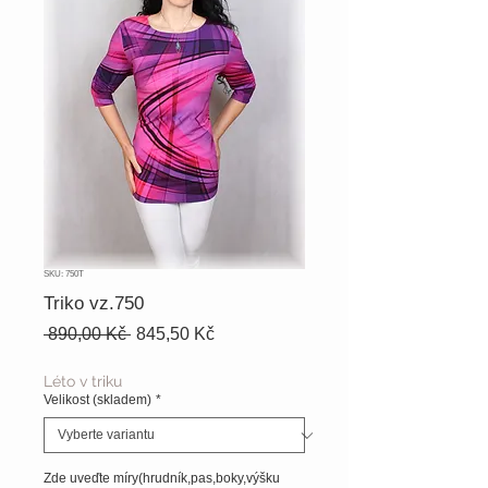
SKU: 750T
Triko vz.750
Běžná
Zvýhodněná
 890,00 Kč 
845,50 Kč
cena
cena
Léto v triku
Velikost (skladem)
*
Zde uveďte míry(hrudník,pas,boky,výšku