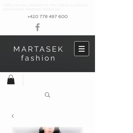
Oděvy na míru, oblečení na míru, oděvy na zakázku,
sezóní móda, Marťásek, Martassek
+420 778 497 600
MARTASEK
fashion