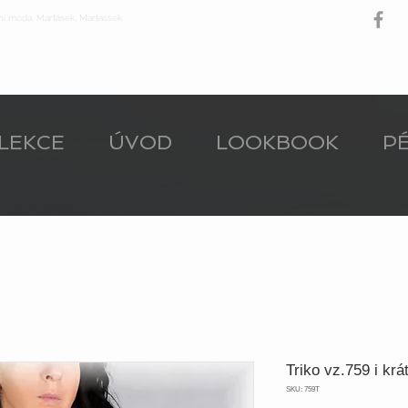
ní móda, Marťásek, Martassek
LEKCE
ÚVOD
LOOKBOOK
PÉ
Triko vz.759 i krá
SKU: 759T