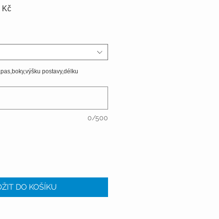
Zvýhodněná
 Kč
cena
,pas,boky,výšku postavy,délku
0/500
ŽIT DO KOŠÍKU