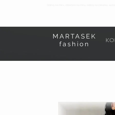
Oděvy na míru, oblečení na míru, oděvy na zakázku, sezó
MARTASEK
KO
fashion