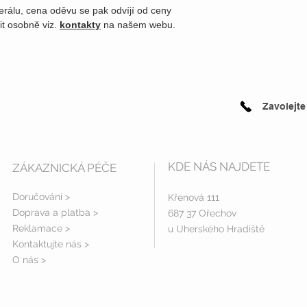
erálu, cena oděvu se pak odvíjí od ceny
it osobně viz.
kontakty
na našem webu.
Zavolejte
KDE NÁS NAJDETE
ZÁKAZNICKÁ PÉČE
Doručování >
Křenová 111
Doprava a platba
>
687 37 Ořechov
Reklamace >
u Uherského Hradiště
Kontaktujte nás >
O nás >