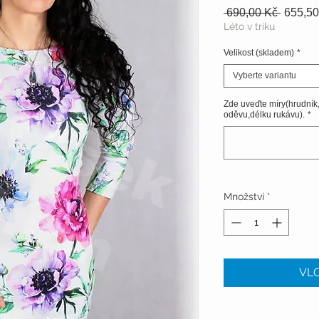
Běžná
 690,00 Kč 
655,50
cena
Léto v triku
Velikost (skladem)
*
Vyberte variantu
Zde uveďte míry(hrudník
oděvu,délku rukávu).
*
Množství
*
VLO