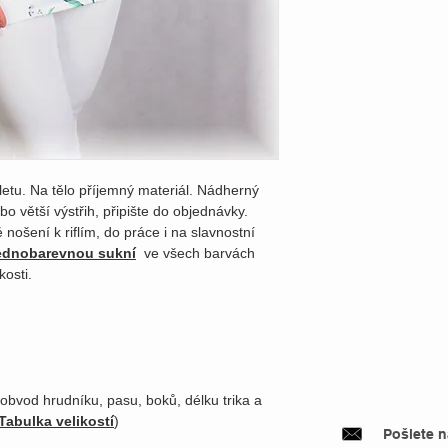
letu. Na tělo příjemný materiál. Nádherný
o větší výstřih, připište do objednávky.
 nošení k riflím, do práce i na slavnostní
ednobarevnou sukní
ve všech barvách
kosti.
 obvod hrudníku, pasu, boků, délku trika a
Tabulka velikostí
)
Pošlete 