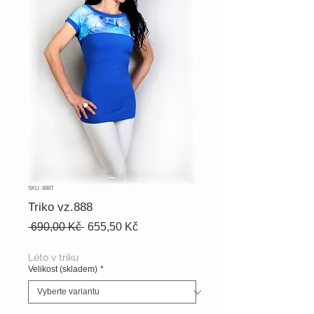
SKU: 888T
Triko vz.888
Běžná
Zvýhodněná
 690,00 Kč 
655,50 Kč
cena
cena
Léto v triku
Velikost (skladem)
*