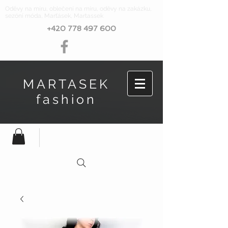
Oděvy na míru, oblečení na míru, oděvy na zakázku,
sezóní móda, Marťásek, Martassek
+420 778 497 600
MARTASEK
fashion