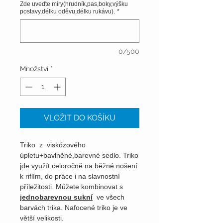
Zde uveďte míry(hrudník,pas,boky,výšku
postavy,délku oděvu,délku rukávu).
*
0/500
Množství
*
VLOŽIT DO KOŠÍKU
Triko z viskózového
úpletu+bavlněné,barevné sedlo. Triko
jde využít celoročně na běžné nošení
k riflím, do práce i na slavnostní
příležitosti. Můžete kombinovat s
jednobarevnou sukní
ve všech
barvách trika. Nafocené triko je ve
větší velikosti.