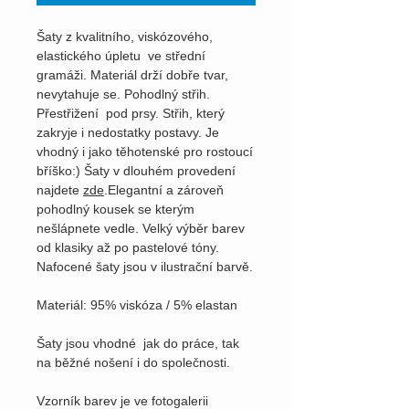
Šaty z kvalitního, viskózového,
elastického úpletu ve střední
gramáži. Materiál drží dobře tvar,
nevytahuje se. Pohodlný střih.
Přestřižení pod prsy. Střih, který
zakryje i nedostatky postavy. Je
vhodný i jako těhotenské pro rostoucí
bříško:) Šaty v dlouhém provedení
najdete
zde
.Elegantní a zároveň
pohodlný kousek se kterým
nešlápnete vedle. Velký výběr barev
od klasiky až po pastelové tóny.
Nafocené šaty jsou v ilustrační barvě.
Materiál: 95% viskóza / 5% elastan
Šaty jsou vhodné jak do práce, tak
na běžné nošení i do společnosti.
Vzorník barev je ve fotogalerii