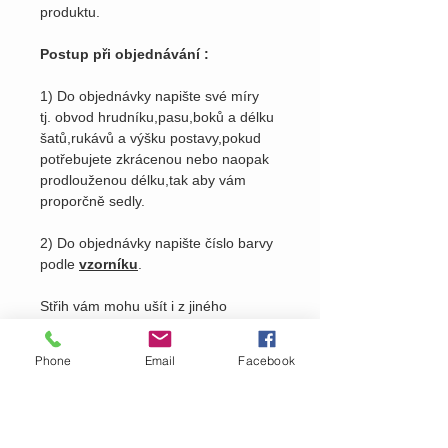
produktu.
Postup při objednávání :
1) Do objednávky napište své míry
tj. obvod hrudníku,pasu,boků a délku
šatů,rukávů a výšku postavy,pokud
potřebujete zkrácenou nebo naopak
prodlouženou délku,tak aby vám
proporčně sedly.
2) Do objednávky napište číslo barvy
podle
vzorníku
.
Střih vám mohu ušít i z jiného
materálu, cena oděvu se pak odvíjí
od ceny použitého materiálu. Nutno
Phone
Email
Facebook
domluvit osobně viz.
kontakty
na
našem webu.