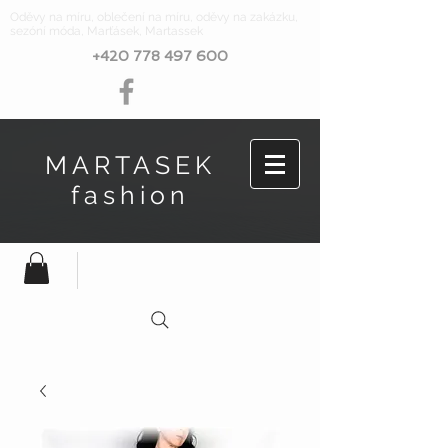
Oděvy na míru, oblečení na míru, oděvy na zakázku,
sezóní móda, Marťásek, Martassek
+420 778 497 600
MARTASEK
fashion