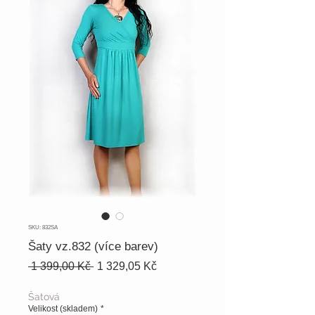
SKU: 832SA
Šaty vz.832 (více barev)
Běžná
Zvýhodněná
 1 399,00 Kč 
1 329,05 Kč
cena
cena
Šatová
Velikost (skladem)
*