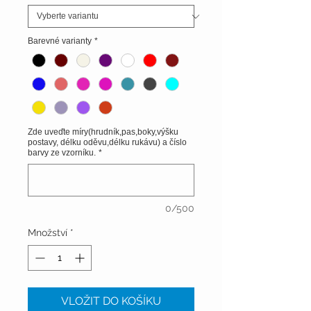
Barevné varianty
*
Zde uveďte míry(hrudník,pas,boky,výšku
postavy, délku oděvu,délku rukávu) a číslo
barvy ze vzorníku.
*
0/500
Množství
*
VLOŽIT DO KOŠÍKU